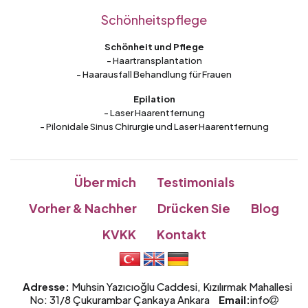
Schönheitspflege
Schönheit und Pflege
- Haartransplantation
- Haarausfall Behandlung für Frauen
Epilation
- Laser Haarentfernung
- Pilonidale Sinus Chirurgie und Laser Haarentfernung
Über mich
Testimonials
Vorher & Nachher
Drücken Sie
Blog
KVKK
Kontakt
Adresse:
Muhsin Yazıcıoğlu Caddesi, Kızılırmak Mahallesi
No: 31/8 Çukurambar Çankaya Ankara
Email:
info