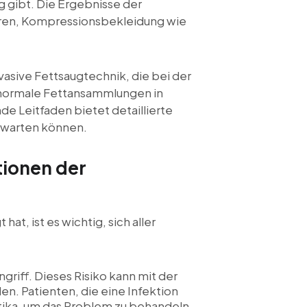
 gibt. Die Ergebnisse der
hren, Kompressionsbekleidung wie
vasive Fettsaugtechnik, die bei der
bnormale Fettansammlungen in
e Leitfaden bietet detaillierte
erwarten können.
tionen der
, ist es wichtig, sich aller
griff. Dieses Risiko kann mit der
n. Patienten, die eine Infektion
tika, um das Problem zu behandeln.