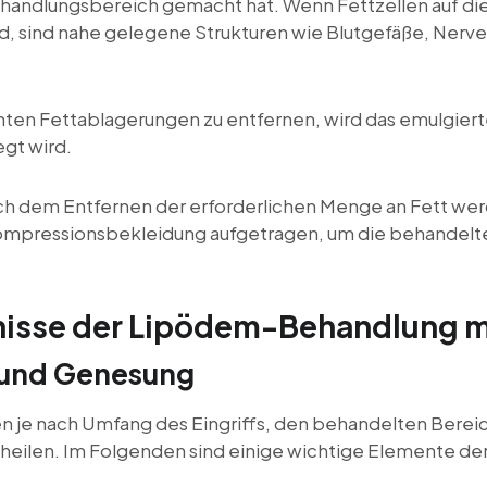
Behandlungsbereich gemacht hat. Wenn Fettzellen auf di
ind, sind nahe gelegene Strukturen wie Blutgefäße, N
en Fettablagerungen zu entfernen, wird das emulgierte
egt wird.
h dem Entfernen der erforderlichen Menge an Fett wer
pressionsbekleidung aufgetragen, um die behandelten
nisse der Lipödem-Behandlung m
 und Genesung
en je nach Umfang des Eingriffs, den behandelten Berei
 zu heilen. Im Folgenden sind einige wichtige Elemente d