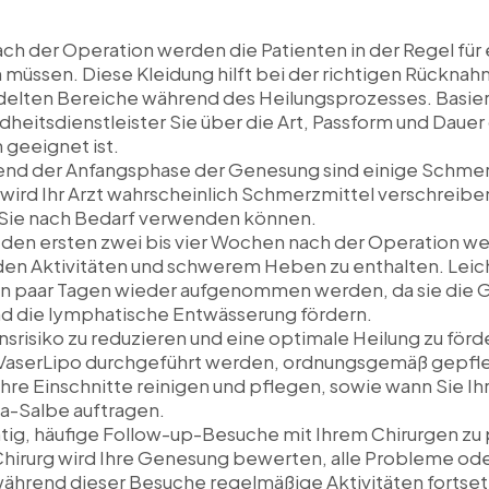
ch der Operation werden die Patienten in der Regel für
müssen. Diese Kleidung hilft bei der richtigen Rückna
elten Bereiche während des Heilungsprozesses. Basiere
dheitsdienstleister Sie über die Art, Passform und Dau
 geeignet ist.
nd der Anfangsphase der Genesung sind einige Schme
 wird Ihr Arzt wahrscheinlich Schmerzmittel verschreib
 Sie nach Bedarf verwenden können.
 den ersten zwei bis vier Wochen nach der Operation we
nden Aktivitäten und schwerem Heben zu enthalten. Le
n paar Tagen wieder aufgenommen werden, da sie die
nd die lymphatische Entwässerung fördern.
srisiko zu reduzieren und eine optimale Heilung zu förd
 VaserLipo durchgeführt werden, ordnungsgemäß gepfleg
hre Einschnitte reinigen und pflegen, sowie wann Sie I
ka-Salbe auftragen.
htig, häufige Follow-up-Besuche mit Ihrem Chirurgen zu
hr Chirurg wird Ihre Genesung bewerten, alle Probleme 
ährend dieser Besuche regelmäßige Aktivitäten fortsetz