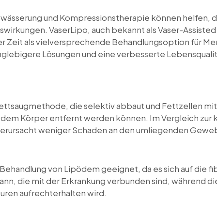
wässerung und Kompressionstherapie können helfen, d
swirkungen. VaserLipo, auch bekannt als Vaser-Assisted 
tzter Zeit als vielversprechende Behandlungsoption für 
nglebigere Lösungen und eine verbesserte Lebensqualit
Fettsaugmethode, die selektiv abbaut und Fettzellen mit
s dem Körper entfernt werden können. Im Vergleich zur 
 verursacht weniger Schaden an den umliegenden Geweb
e Behandlung von Lipödem geeignet, da es sich auf die 
ann, die mit der Erkrankung verbunden sind, während 
uren aufrechterhalten wird.