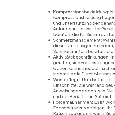
Kompressionsbekleidung:
Na
Kompressionskleidung tragen 
und Unterstützung der behand
Anforderungen wird Ihr Gesun
beraten, die für Sie am besten
Schmerzmanagement:
Währe
dieses Unbehagen zu lindern,
Schmerzmitteln beraten, die
Aktivitätsbeschränkungen:
In
geraten, sich von anstrenge
Gehen können jedoch nach ei
indem sie die Durchblutung u
Wundpflege:
Um das Infektion
Einschnitte, die während des
Anweisungen geben, wie Sie I
und bei Bedarf eine Antibioti
Folgemaßnahmen:
Es ist wic
Fortschritte zu verfolgen. I
Ratschläge geben, wann Sie w