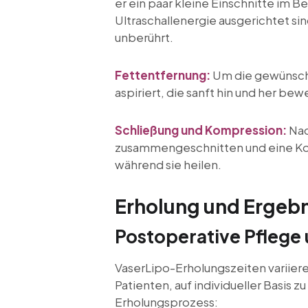
er ein paar kleine Einschnitte im 
Ultraschallenergie ausgerichtet s
unberührt.
Fettentfernung:
Um die gewünscht
aspiriert, die sanft hin und her bew
Schließung und Kompression:
Nac
zusammengeschnitten und eine Kom
während sie heilen.
Erholung und Ergeb
Postoperative Pflege
VaserLipo-Erholungszeiten variier
Patienten, auf individueller Basis
Erholungsprozess: