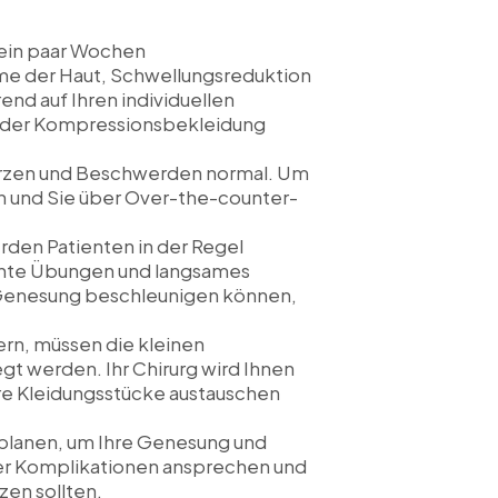
 ein paar Wochen
hme der Haut, Schwellungsreduktion
nd auf Ihren individuellen
er der Kompressionsbekleidung
rzen und Beschwerden normal. Um
en und Sie über Over-the-counter-
rden Patienten in der Regel
ichte Übungen und langsames
 Genesung beschleunigen können,
ern, müssen die kleinen
t werden. Ihr Chirurg wird Ihnen
hre Kleidungsstücke austauschen
 planen, um Ihre Genesung und
oder Komplikationen ansprechen und
en sollten.