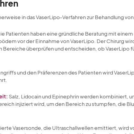
ahren
cherweise in das VaserLipo-Verfahren zur Behandlung vo
ie Patienten haben eine gründliche Beratung mit einem q
ipödem vor der Einnahme von VaserLipo. Der Chirurg wi
n Bereiche überprüfen und entscheiden, ob VaserLipo f
griffs und den Präferenzen des Patienten wird VaserLipo
rt.
it:
Salz, Lidocain und Epinephrin werden kombiniert, u
reich injiziert wird, um den Bereich zu stumpfen, die B
sierte Vasersonde, die Ultraschallwellen emittiert, wir