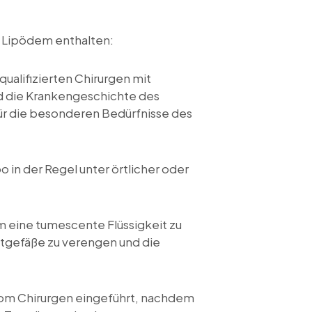
n Lipödem enthalten:
ualifizierten Chirurgen mit
rd die Krankengeschichte des
ür die besonderen Bedürfnisse des
 in der Regel unter örtlicher oder
m eine tumescente Flüssigkeit zu
lutgefäße zu verengen und die
d vom Chirurgen eingeführt, nachdem