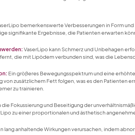
aserLipo bemerkenswerte Verbesserungen in Form und 
ige signifikante Ergebnisse, die Patienten erwarten kön
hwerden:
VaserLipo kann Schmerz und Unbehagen erfolg
rnt, die mit Lipödem verbunden sind, was die Lebensqua
on:
Ein größeres Bewegungsspektrum und eine erhöhte 
von zusätzlichem Fett folgen, was es den Patienten erm
emer zu trainieren.
 die Fokussierung und Beseitigung der unverhältnismäß
rLipo zu einer proportionalen und ästhetisch angenehm
n lang anhaltende Wirkungen verursachen, indem abno