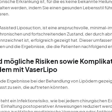
ische Erkrankung ist, für die es keine bekannte Heilung
lten werden, indem Sie einen gesunden Lebensstil fü
eren.
ssisted Liposuction, ist eine anspruchsvolle, minimal-in
ronischen und fortschreitenden Zustand, der durch a
eichnet ist, erfolgreich gezeigt hat. Dieser umfassend
ren und die Ergebnisse, die die Patienten nachfolgend 
nd mögliche Risiken sowie Komplika
dem mit VaserLipo
 Ergebnisse bei der Behandlung von Lipödem gezeigt hat
t zu sein, die auftreten könnten.
ht ein Infektionsrisiko, wie bei jedem chirurgischen Ein
 Einhaltung postoperativer Anweisungen reduziert werde
ise zusätzliche medizinische Versorgung oder Antibio