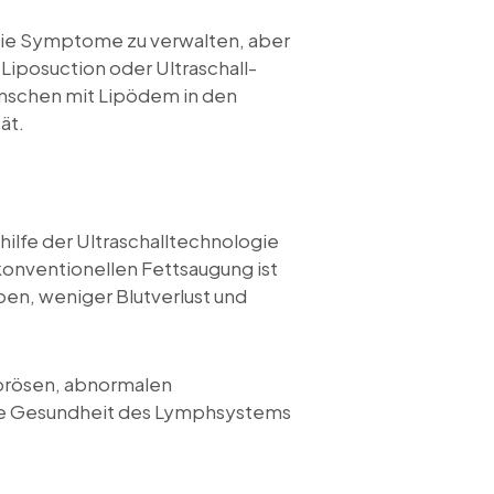
ie Symptome zu verwalten, aber
Liposuction oder Ultraschall-
Menschen mit Lipödem in den
ät.
hilfe der Ultraschalltechnologie
konventionellen Fettsaugung ist
en, weniger Blutverlust und
fibrösen, abnormalen
die Gesundheit des Lymphsystems