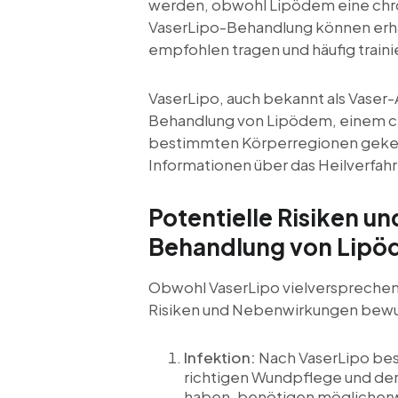
werden, obwohl Lipödem eine chron
VaserLipo-Behandlung können erha
empfohlen tragen und häufig traini
VaserLipo, auch bekannt als Vaser-A
Behandlung von Lipödem, einem ch
bestimmten Körperregionen gekennz
Informationen über das Heilverfah
Potentielle Risiken u
Behandlung von Lipö
Obwohl VaserLipo vielversprechende
Risiken und Nebenwirkungen bewuss
Infektion:
Nach VaserLipo beste
richtigen Wundpflege und der
haben, benötigen möglicherwe