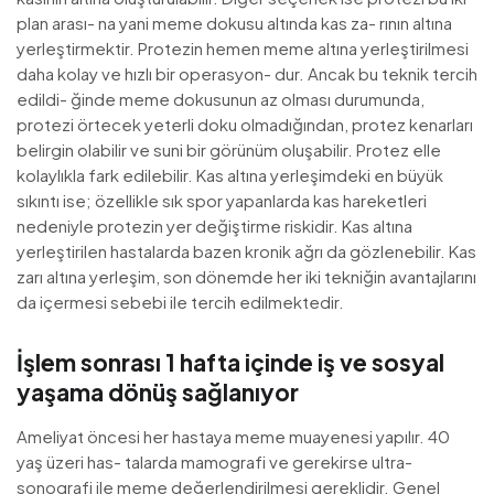
plan arası- na yani meme dokusu altında kas za- rının altına
yerleştirmektir. Protezin hemen meme altına yerleştirilmesi
daha kolay ve hızlı bir operasyon- dur. Ancak bu teknik tercih
edildi- ğinde meme dokusunun az olması durumunda,
protezi örtecek yeterli doku olmadığından, protez kenarları
belirgin olabilir ve suni bir görünüm oluşabilir. Protez elle
kolaylıkla fark edilebilir. Kas altına yerleşimdeki en büyük
sıkıntı ise; özellikle sık spor yapanlarda kas hareketleri
nedeniyle protezin yer değiştirme riskidir. Kas altına
yerleştirilen hastalarda bazen kronik ağrı da gözlenebilir. Kas
zarı altına yerleşim, son dönemde her iki tekniğin avantajlarını
da içermesi sebebi ile tercih edilmektedir.
İşlem sonrası 1 hafta içinde iş ve sosyal
yaşama dönüş sağlanıyor
Ameliyat öncesi her hastaya meme muayenesi yapılır. 40
yaş üzeri has- talarda mamografi ve gerekirse ultra-
sonografi ile meme değerlendirilmesi gereklidir. Genel