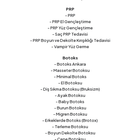
PRP
- PRP
- PRP El Gençleştirme
- PRP Yüz Gençleştirme
- Saç PRP Tedavisi
- PRP Boyun ve Dekolte Kırışıklığı Tedavisi
- Vampir Yüz Germe
Botoks
- Botoks Ankara
- Masseter Botoksu
- Minimal Botoks
- El Botoksu
- Diş Sıkma Botoksu (Bruksizm)
- Ayak Botoksu
- Baby Botoks
- Burun Botoksu
- Migren Botoksu
- Erkeklerde Botoks (Brotox)
- Terleme Botoksu
- Boyun Dekolte Botoksu
- Çene Botoksu