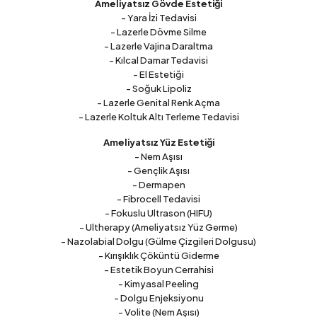
Ameliyatsız Gövde Estetiği
- Yara İzi Tedavisi
- Lazerle Dövme Silme
- Lazerle Vajina Daraltma
- Kılcal Damar Tedavisi
- El Estetiği
- Soğuk Lipoliz
- Lazerle Genital Renk Açma
- Lazerle Koltuk Altı Terleme Tedavisi
Ameliyatsız Yüz Estetiği
- Nem Aşısı
- Gençlik Aşısı
- Dermapen
- Fibrocell Tedavisi
- Fokuslu Ultrason (HIFU)
- Ultherapy (Ameliyatsız Yüz Germe)
- Nazolabial Dolgu (Gülme Çizgileri Dolgusu)
- Kırışıklık Çöküntü Giderme
- Estetik Boyun Cerrahisi
- Kimyasal Peeling
- Dolgu Enjeksiyonu
- Volite (Nem Aşısı)