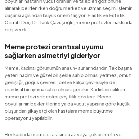
boyutları hastanın vücut oranları ve talepleri göz önüne
alınarak belirlenirken doğru merkez ve uzman seçimi işlemin
başarısı açısından büyük önem taşıyor. Plastik ve Estetik
Cerrahı Doç.Dr. Tarık Çavuşoğlu, meme protezleri hakkında
bilgi verdi.
Meme protezi orantısal uyumu
sağlarken asimetriyi gideriyor
Meme, kadınsı görünümün ana un- surlarındandır. Tek başına
yeterli hacim ve güzel bir şekle sahip olması yetmez, omuz
genişliği, göğüs çevresi, bel ve kalça çevresiyle de
orantısal bir uyuma sahip olması gerekir. Kadınların silikon
meme protezi sebebleri çeşitlilik gösterir. Meme
boyutlarının beklentilerine ya da vücut yapısına göre küçük
oluşundan şikayetçi olan hastalara meme büyütme
operasyonu yapılabilir.
Her kadında memeler arasında az veya çok asimetri ve