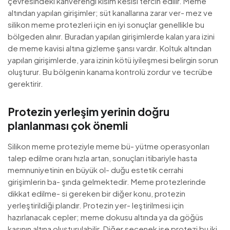
çevresindeki kahverengi kısım kesisi tercih edilir. Meme
altından yapılan girişimler; süt kanallarına zarar ver- mez ve
silikon meme protezleri için en iyi sonuçlar genellikle bu
bölgeden alınır. Buradan yapılan girişimlerde kalan yara izini
de meme kavisi altına gizleme şansı vardır. Koltuk altından
yapılan girişimlerde, yara izinin kötü iyileşmesi belirgin sorun
oluşturur. Bu bölgenin kanama kontrolü zordur ve tecrübe
gerektirir.
Protezin yerleşim yerinin doğru
planlanması çok önemli
Silikon meme proteziyle meme bü- yütme operasyonları
talep edilme oranı hızla artan, sonuçları itibariyle hasta
memnuniyetinin en büyük ol- duğu estetik cerrahi
girişimlerin ba- şında gelmektedir. Meme protezlerinde
dikkat edilme- si gereken bir diğer konu, protezin
yerleştirildiği plandır. Protezin yer- leştirilmesi için
hazırlanacak cepler; meme dokusu altında ya da göğüs
kasının altına oluşturulabilir. Diğer seçenek ise protezi bu iki