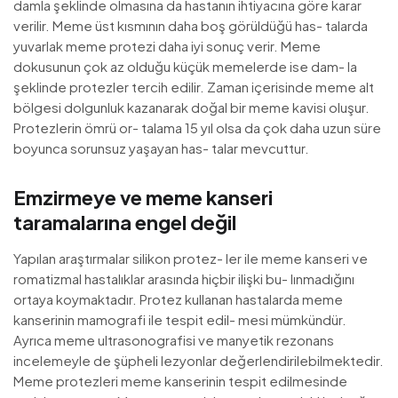
damla şeklinde olmasına da hastanın ihtiyacına göre karar
verilir. Meme üst kısmının daha boş görüldüğü has- talarda
yuvarlak meme protezi daha iyi sonuç verir. Meme
dokusunun çok az olduğu küçük memelerde ise dam- la
şeklinde protezler tercih edilir. Zaman içerisinde meme alt
bölgesi dolgunluk kazanarak doğal bir meme kavisi oluşur.
Protezlerin ömrü or- talama 15 yıl olsa da çok daha uzun süre
boyunca sorunsuz yaşayan has- talar mevcuttur.
Emzirmeye ve meme kanseri
taramalarına engel değil
Yapılan araştırmalar silikon protez- ler ile meme kanseri ve
romatizmal hastalıklar arasında hiçbir ilişki bu- lınmadığını
ortaya koymaktadır. Protez kullanan hastalarda meme
kanserinin mamografi ile tespit edil- mesi mümkündür.
Ayrıca meme ultrasonografisi ve manyetik rezonans
incelemeyle de şüpheli lezyonlar değerlendirilebilmektedir.
Meme protezleri meme kanserinin tespit edilmesinde