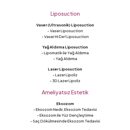
Liposuction
Vaser (Ultrasonik) Liposuction
- Vaser Liposuction
- Vaser Hi Def Liposuction
Yağ Aldırma Liposuction
- Lipomatik ile Yağ Aldırma
- Yağ Aldırma
Laser Liposuction
- Lazer Lipoliz
- 3D Lazer Lipoliz
Ameliyatsız Estetik
Eksozom
- Eksozom Nedir, Eksozom Tedavisi
- Eksozom ile Yüz Gençleştirme
- Saç Dökülmesinde Eksozom Tedavisi