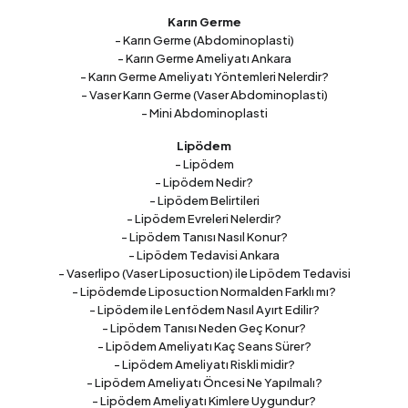
Karın Germe
- Karın Germe (Abdominoplasti)
- Karın Germe Ameliyatı Ankara
- Karın Germe Ameliyatı Yöntemleri Nelerdir?
- Vaser Karın Germe (Vaser Abdominoplasti)
- Mini Abdominoplasti
Lipödem
- Lipödem
- Lipödem Nedir?
- Lipödem Belirtileri
- Lipödem Evreleri Nelerdir?
- Lipödem Tanısı Nasıl Konur?
- Lipödem Tedavisi Ankara
- Vaserlipo (Vaser Liposuction) ile Lipödem Tedavisi
- Lipödemde Liposuction Normalden Farklı mı?
- Lipödem ile Lenfödem Nasıl Ayırt Edilir?
- Lipödem Tanısı Neden Geç Konur?
- Lipödem Ameliyatı Kaç Seans Sürer?
- Lipödem Ameliyatı Riskli midir?
- Lipödem Ameliyatı Öncesi Ne Yapılmalı?
- Lipödem Ameliyatı Kimlere Uygundur?