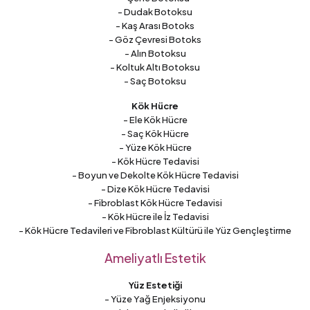
- Dudak Botoksu
- Kaş Arası Botoks
- Göz Çevresi Botoks
- Alın Botoksu
- Koltuk Altı Botoksu
- Saç Botoksu
Kök Hücre
- Ele Kök Hücre
- Saç Kök Hücre
- Yüze Kök Hücre
- Kök Hücre Tedavisi
- Boyun ve Dekolte Kök Hücre Tedavisi
- Dize Kök Hücre Tedavisi
- Fibroblast Kök Hücre Tedavisi
- Kök Hücre ile İz Tedavisi
- Kök Hücre Tedavileri ve Fibroblast Kültürü ile Yüz Gençleştirme
Ameliyatlı Estetik
Yüz Estetiği
- Yüze Yağ Enjeksiyonu