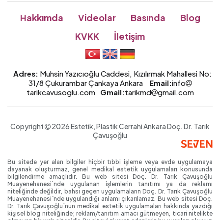
Hakkımda
Videolar
Basında
Blog
KVKK
İletişim
Adres:
Muhsin Yazıcıoğlu Caddesi, Kızılırmak Mahallesi No:
31/8 Çukurambar Çankaya Ankara
Email:
info
tarikcavusoglu.com
Gmail:
tarikmd
gmail.com
Copyright
2026 Estetik, Plastik Cerrahi Ankara
Doç. Dr.
Tarık
Çavuşoğlu
Bu sitede yer alan bilgiler hiçbir tıbbi işleme veya evde uygulamaya
dayanak oluşturmaz, genel medikal estetik uygulamaları konusunda
bilgilendirme amaçlıdır. Bu web sitesi Doç. Dr. Tarık Çavuşoğlu
Muayenehanesi`nde uygulanan işlemlerin tanıtımı ya da reklamı
niteliğinde değildir, bahsi geçen uygulamaların Doç. Dr. Tarık Çavuşoğlu
Muayenehanesi`nde uygulandığı anlamı çıkarılamaz. Bu web sitesi Doç.
Dr. Tarık Çavuşoğlu`nun medikal estetik uygulamaları hakkında yazdığı
kişisel blog niteliğinde; reklam/tanıtım amacı gütmeyen, ticari nitelikte