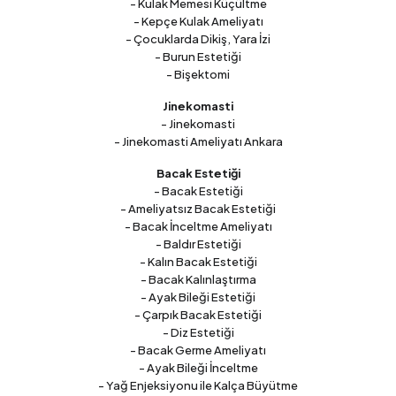
- Kulak Memesi Küçültme
- Kepçe Kulak Ameliyatı
- Çocuklarda Dikiş, Yara İzi
- Burun Estetiği
- Bişektomi
Jinekomasti
- Jinekomasti
- Jinekomasti Ameliyatı Ankara
Bacak Estetiği
- Bacak Estetiği
- Ameliyatsız Bacak Estetiği
- Bacak İnceltme Ameliyatı
- Baldır Estetiği
- Kalın Bacak Estetiği
- Bacak Kalınlaştırma
- Ayak Bileği Estetiği
- Çarpık Bacak Estetiği
- Diz Estetiği
- Bacak Germe Ameliyatı
- Ayak Bileği İnceltme
- Yağ Enjeksiyonu ile Kalça Büyütme