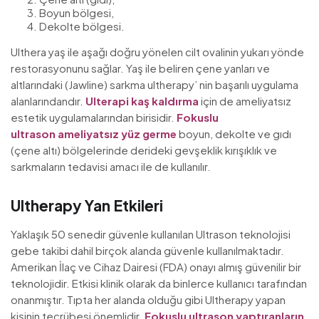
Boyun bölgesi,
Dekolte bölgesi.
Ulthera yaş ile aşağı doğru yönelen cilt ovalinin yukarı yönde
restorasyonunu sağlar. Yaş ile beliren çene yanları ve
altlarındaki (Jawline) sarkma ultherapy’ nin başarılı uygulama
alanlarındandır.
Ulterapi
kaş kaldırma
için de ameliyatsız
estetik uygulamalarından birisidir.
Fokuslu
ultrason
ameliyatsız yüz germe
boyun, dekolte ve gıdı
(çene altı) bölgelerinde derideki gevşeklik kırışıklık ve
sarkmaların tedavisi amacı ile de kullanılır.
Ultherapy Yan Etkileri
Yaklaşık 50 senedir güvenle kullanılan Ultrason teknolojisi
gebe takibi dahil birçok alanda güvenle kullanılmaktadır.
Amerikan İlaç ve Cihaz Dairesi (FDA) onayı almış güvenilir bir
teknolojidir. Etkisi klinik olarak da binlerce kullanıcı tarafından
onanmıştır. Tıpta her alanda olduğu gibi Ultherapy yapan
kişinin tecrübesi önemlidir.
Fokuslu ultrason
yaptıranların