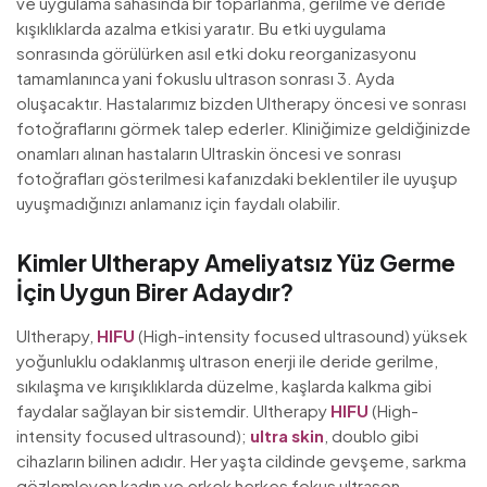
ve uygulama sahasında bir toparlanma, gerilme ve deride
kışıklıklarda azalma etkisi yaratır. Bu etki uygulama
sonrasında görülürken asıl etki doku reorganizasyonu
tamamlanınca yani fokuslu ultrason sonrası 3. Ayda
oluşacaktır. Hastalarımız bizden Ultherapy öncesi ve sonrası
fotoğraflarını görmek talep ederler. Kliniğimize geldiğinizde
onamları alınan hastaların Ultraskin öncesi ve sonrası
fotoğrafları gösterilmesi kafanızdaki beklentiler ile uyuşup
uyuşmadığınızı anlamanız için faydalı olabilir.
Kimler Ultherapy Ameliyatsız Yüz Germe
İçin Uygun Birer Adaydır?
Ultherapy,
HIFU
(High-intensity focused ultrasound) yüksek
yoğunluklu odaklanmış ultrason enerji ile deride gerilme,
sıkılaşma ve kırışıklıklarda düzelme, kaşlarda kalkma gibi
faydalar sağlayan bir sistemdir. Ultherapy
HIFU
(High-
intensity focused ultrasound);
ultra skin
, doublo gibi
cihazların bilinen adıdır. Her yaşta cildinde gevşeme, sarkma
gözlemleyen kadın ve erkek herkes fokus ultrason