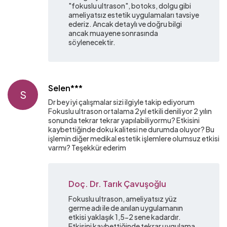
"fokuslu ultrason", botoks, dolgu gibi
ameliyatsız estetik uygulamaları tavsiye
ederiz. Ancak detaylı ve doğru bilgi
ancak muayene sonrasında
söylenecektir.
Selen***
S
Dr bey iyi çalışmalar sizi ilgiyle takip ediyorum
Fokuslu ultrason ortalama 2yıl etkili deniliyor 2 yılın
sonunda tekrar tekrar yapılabiliyormu? Etkisini
kaybettiğinde doku kalitesi ne durumda oluyor? Bu
işlemin diğer medikal estetik işlemlere olumsuz etkisi
varmı? Teşekkür ederim
Doç. Dr. Tarık Çavuşoğlu
Fokuslu ultrason, ameliyatsız yüz
germe adı ile de anılan uygulamanın
etkisi yaklaşık 1,5-2 sene kadardır.
Etkisini kaybettiğinde tekrar uygulama