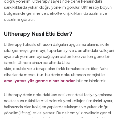
doğru yönelim, ultherapy sayesinde çene kenarındaki
sarkıklıklarda yukarı doğru yönelim görülür. Ultherapy boyun
bölgesinde gerilme ve dekolte kırışıklıklarında azalma ve
düzelme görülür.
Ultherapy Nasıl Etki Eder?
Ultherapy fokuslu ultrason dalgaları uygulama alanındaki ile
cildi germeyi, germeyi, toparlamayı ve deri altındaki kollojeni
uyararak yenilenmeyi sağlayan sistemlere verilen genel bir
isimdir. Ulthera cihazı adı altında Ultra
skin, doublo ve ulterapi olan farklı firmalarca üretilen farklı
cihazlar da mevcuttur. bu derin doku ultrason enerjisi ile
ameliyatsız yüz germe cihazlarından
bilinen isimlerdir.
Ultherapy derin dokudaki kas ve üzerindeki fasiya yapılarına
noktasal ısı etkisi ile etki ederek yeni kollajen üretimini uyarır,
halihazırda olan kollajen yapılarda sıkılaşma ve yukarı doğru
yönelim(lifting) etkisi yaratır. Bu da hem yüz ovalinde genel