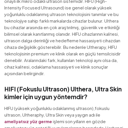
onaylı ilk mikro odaklı ultrason sistemidir. HIFU (High-
Intensity Focused Ultrasound) ise genel olarak yüksek
yoğunluklu odaklanmış ultrason teknolojisini tanımlar ve bu
teknolojiye sahip farklı markalarda cihazlar bulunur. Ulthera
bu cihazlar arasında en çok araştırılmış, güvenlik ve etkinliği
bilimsel olarak kanıtlanmış olanıdır. HIFU cihazlarının kalitesi,
ultrason dalga derinliği ve hedefleme hassasiyeti cihazdan
cihaza değişiklik gösterebilir. Bu nedenle Ultherapy, HIFU
teknolojisinin premium ve klinik olarak en güçlü temsilcisidir
denebilir. Aralarındaki fark, kullanılan teknoloji aynı olsa da,
cihaz kalitesi, odaklama hassasiyeti ve klinik sonuçlar
açısından belirgindir.
HIFI (Fokuslu Ultrason) Ulthera, Ultra Skin
kimler için uygun yöntemdir?
HIFU (yüksek yoğunluklu odaklanmış ultrason),fokuslu
ultrason, Ultheraphy, Ultra Skin veya yaygın adı ile
ameliyatsız yüz germe
işlemi son yılların en gözde
ameliyatsız yüz estetiği uygulamalarının başındadır. Herhangi