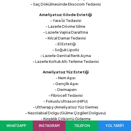
- Saç Dökülmesinde Eksozom Tedavisi
Ameliyatsız Gövde Estetiği
- Yara İzi Tedavisi
- Lazerle Dövme Silme
- Lazerle Vajina Daraltma
- Kılcal Damar Tedavisi
- El Estetiği
- Soğuk Lipoliz
- Lazerle Genital Renk Açma
- Lazerle Koltuk Altı Terleme Tedavisi
Ameliyatsız Yüz Estetiği
- Nem Aşısı
- Gençlik Aşısı
- Dermapen
- Fibrocell Tedavisi
- Fokuslu Ultrason (HIFU)
- Ultherapy (Ameliyatsız Yüz Germe)
- Nazolabial Dolgu (Gülme Çizgileri Dolgusu)
- Kırışıklık Çöküntü Giderme
- Estetik Boyun Cerrahisi
WHATSAPP
INSTAGRAM
TELEFON
YOL TARİFİ
- Kimyasal Peeling