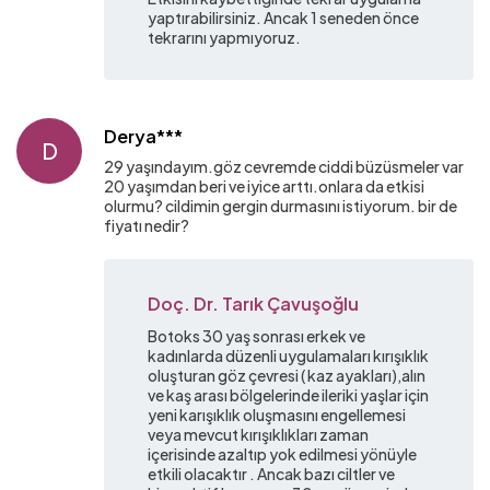
yaptırabilirsiniz. Ancak 1 seneden önce
tekrarını yapmıyoruz.
Derya***
D
29 yaşındayım.göz cevremde ciddi büzüsmeler var
20 yaşımdan beri ve iyice arttı.onlara da etkisi
olurmu? cildimin gergin durmasını istiyorum. bir de
fiyatı nedir?
Doç. Dr. Tarık Çavuşoğlu
Botoks 30 yaş sonrası erkek ve
kadınlarda düzenli uygulamaları kırışıklık
oluşturan göz çevresi ( kaz ayakları),alın
ve kaş arası bölgelerinde ileriki yaşlar için
yeni karışıklık oluşmasını engellemesi
veya mevcut kırışıklıkları zaman
içerisinde azaltıp yok edilmesi yönüyle
etkili olacaktır . Ancak bazı ciltler ve