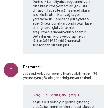
Derin etkli ameliyatsız veya ameliyatlı
cilt sıkılaştırma yöntemleri (fokuslu
ultrason, facetite vs) maalesef oluşan
ısı etkisi ile bir miktar yağ kaybı
yaratacaktır. Belki daha yüzeysel etki
eden (Fraksiyonel karbondiyoksit lazer,
altın iğne vs) gibi yöntemleri
araştırmanız daha uygun olacaktır.
Detaylı işlem bilgisi ve görüşme için
lütfen 05419324689 numaralı
telefondan bize ulaşınız.
Fatma***
F
. yüz gıdı ve boyun germe fiyatı alabilirmiyim. 38
yaşındayım göz altı çene dolgum var eritirmi
Doç. Dr. Tarık Çavuşoğlu
Yaşınız yüz ve boyun germe için genç
olduğu için muhtemelen öncesinde size