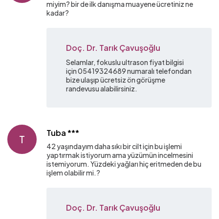
miyim? bir de ilk danışma muayene ücretiniz ne
kadar?
Doç. Dr. Tarık Çavuşoğlu
Selamlar, fokuslu ultrason fiyat bilgisi
için 05419324689 numaralı telefondan
bize ulaşıp ücretsiz ön görüşme
randevusu alabilirsiniz.
Tuba ***
T
42 yaşındayım daha sıkı bir cilt için bu işlemi
yaptırmak istiyorum ama yüzümün incelmesini
istemiyorum. Yüzdeki yağları hiç eritmeden de bu
işlem olabilir mi.?
Doç. Dr. Tarık Çavuşoğlu