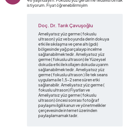
46 yaşındayım. Fokuslu yüz gerdirme tedavisi olmak
istiyorum. Fiyat öğrenebilirmiyim
Doç. Dr. Tarık Çavuşoğlu
Ameliyatsız yüz germe ( fokuslu
ultrason) yüz ve boyunda derin dokuya
etki ile sıkılaşma ve çene altı (gıdı)
bölgesinde yağ parçalayıp incelme
sağlanabilmektedir. Ameliyatsız yüz
germe ( fokuslu ultrason) ile Yüzeysel
dokuda etki ile kollajen dokuda uyarım
sağlanabilmektedir. Ameliyatsız yüz
germe ( fokuslu ultrason ) İle tek seans
uygulama ile 1,5-2 sene süren etki
sağlanabilir. Ameliyatsız yüz germe (
fokuslu ultrason) Fiyatları ve
Ameliyatsız yüz germe ( fokuslu
ultrason) öncesi sonrası fotoğraf
paylaşımı ilgili kanun ve yönetmelikler
çerçevesinde internet üzerinden
paylaşılamamaktadır.