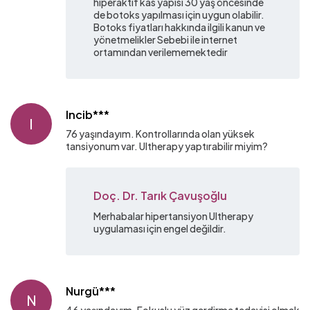
hiperaktif kas yapısı 30 yaş öncesinde
de botoks yapılması için uygun olabilir.
Botoks fiyatları hakkında ilgili kanun ve
yönetmelikler Sebebi ile internet
ortamından verilememektedir
Incib***
I
76 yaşındayım. Kontrollarında olan yüksek
tansiyonum var. Ultherapy yaptırabilir miyim?
Doç. Dr. Tarık Çavuşoğlu
Merhabalar hipertansiyon Ultherapy
uygulaması için engel değildir.
Nurgü***
N