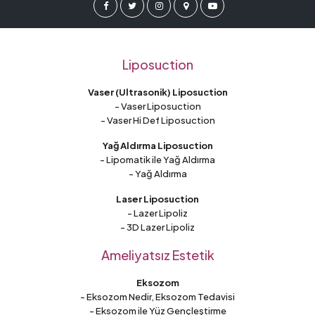
Liposuction
Vaser (Ultrasonik) Liposuction
- Vaser Liposuction
- Vaser Hi Def Liposuction
Yağ Aldırma Liposuction
- Lipomatik ile Yağ Aldırma
- Yağ Aldırma
Laser Liposuction
- Lazer Lipoliz
- 3D Lazer Lipoliz
Ameliyatsız Estetik
Eksozom
- Eksozom Nedir, Eksozom Tedavisi
- Eksozom ile Yüz Gençleştirme