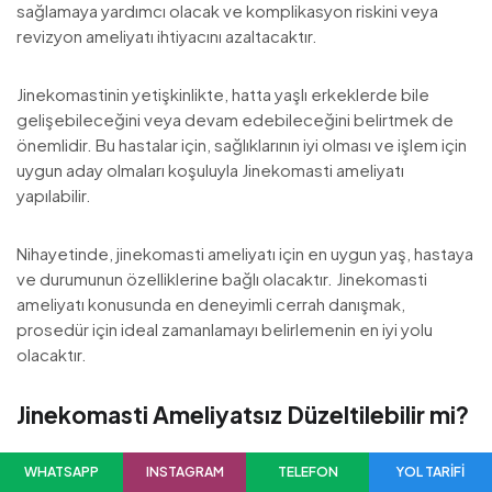
sağlamaya yardımcı olacak ve komplikasyon riskini veya
revizyon ameliyatı ihtiyacını azaltacaktır.
Jinekomastinin yetişkinlikte, hatta yaşlı erkeklerde bile
gelişebileceğini veya devam edebileceğini belirtmek de
önemlidir. Bu hastalar için, sağlıklarının iyi olması ve işlem için
uygun aday olmaları koşuluyla Jinekomasti ameliyatı
yapılabilir.
Nihayetinde, jinekomasti ameliyatı için en uygun yaş, hastaya
ve durumunun özelliklerine bağlı olacaktır. Jinekomasti
ameliyatı konusunda en deneyimli cerrah danışmak,
prosedür için ideal zamanlamayı belirlemenin en iyi yolu
olacaktır.
Jinekomasti Ameliyatsız Düzeltilebilir mi?
Bazı durumlarda jinekomasti görülür. Bazı durumlarda
WHATSAPP
INSTAGRAM
TELEFON
YOL TARİFİ
jinekomasti ameliyat olmadan kendi kendine düzelebilir.