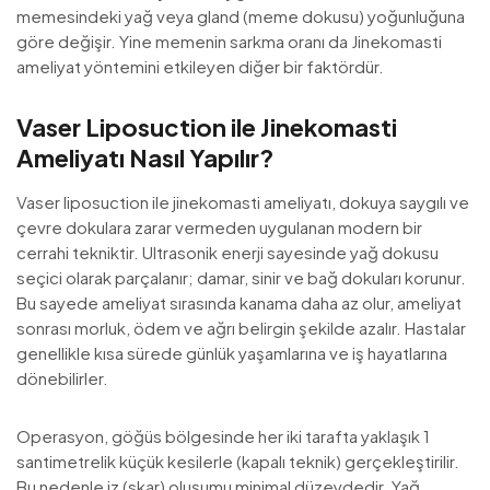
memesindeki yağ veya gland (meme dokusu) yoğunluğuna
göre değişir. Yine memenin sarkma oranı da Jinekomasti
ameliyat yöntemini etkileyen diğer bir faktördür.
Vaser Liposuction ile Jinekomasti
Ameliyatı Nasıl Yapılır?
Vaser liposuction ile jinekomasti ameliyatı, dokuya saygılı ve
çevre dokulara zarar vermeden uygulanan modern bir
cerrahi tekniktir. Ultrasonik enerji sayesinde yağ dokusu
seçici olarak parçalanır; damar, sinir ve bağ dokuları korunur.
Bu sayede ameliyat sırasında kanama daha az olur, ameliyat
sonrası morluk, ödem ve ağrı belirgin şekilde azalır. Hastalar
genellikle kısa sürede günlük yaşamlarına ve iş hayatlarına
dönebilirler.
Operasyon, göğüs bölgesinde her iki tarafta yaklaşık 1
santimetrelik küçük kesilerle (kapalı teknik) gerçekleştirilir.
Bu nedenle iz (skar) oluşumu minimal düzeydedir. Yağ