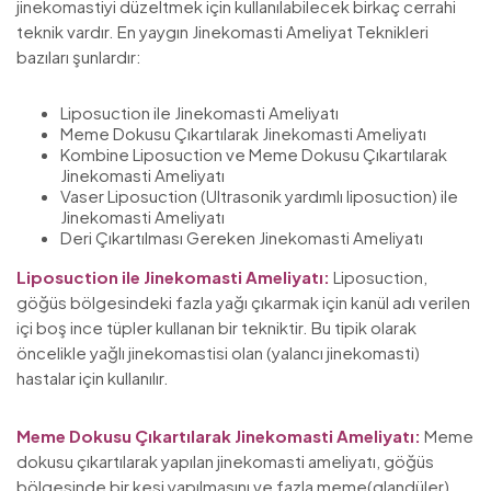
jinekomastiyi düzeltmek için kullanılabilecek birkaç cerrahi
teknik vardır. En yaygın Jinekomasti Ameliyat Teknikleri
bazıları şunlardır:
Liposuction ile Jinekomasti Ameliyatı
Meme Dokusu Çıkartılarak Jinekomasti Ameliyatı
Kombine Liposuction ve Meme Dokusu Çıkartılarak
Jinekomasti Ameliyatı
Vaser Liposuction (Ultrasonik yardımlı liposuction) ile
Jinekomasti Ameliyatı
Deri Çıkartılması Gereken Jinekomasti Ameliyatı
Liposuction ile Jinekomasti Ameliyatı:
Liposuction,
göğüs bölgesindeki fazla yağı çıkarmak için kanül adı verilen
içi boş ince tüpler kullanan bir tekniktir. Bu tipik olarak
öncelikle yağlı jinekomastisi olan (yalancı jinekomasti)
hastalar için kullanılır.
Meme Dokusu Çıkartılarak Jinekomasti Ameliyatı:
Meme
dokusu çıkartılarak yapılan jinekomasti ameliyatı, göğüs
bölgesinde bir kesi yapılmasını ve fazla meme(glandüler)