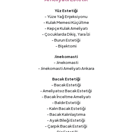
Yüz Estetiği
- Yüze Yağ Enjeksiyonu
- Kulak Memesi Küçültme
- Kepçe Kulak Ameliyatı
- Çocuklarda Dikiş, Yara İzi
- Burun Estetiği
- Bişektomi
Jinekomasti
- Jinekomasti
- Jinekomasti Ameliyatı Ankara
Bacak Estetiği
- Bacak Estetiği
- Ameliyatsız Bacak Estetiği
- Bacak İnceltme Ameliyatı
- Baldır Estetiği
- Kalın Bacak Estetiği
- Bacak Kalınlaştırma
- Ayak Bileği Estetiği
- Çarpık Bacak Estetiği
- Diz Estetiği