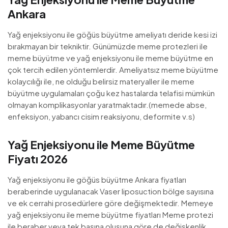
Ankara
Yağ enjeksiyonu ile göğüs büyütme ameliyatı deride kesi izi
bırakmayan bir tekniktir. Günümüzde meme protezleri ile
meme büyütme ve yağ enjeksiyonu ile meme büyütme en
çok tercih edilen yöntemlerdir. Ameliyatsız meme büyütme
kolaycılığı ile, ne olduğu belirsiz materyaller ile meme
büyütme uygulamaları çoğu kez hastalarda telafisi mümkün
olmayan komplikasyonlar yaratmaktadır.(memede abse,
enfeksiyon, yabancı cisim reaksiyonu, deformite v.s)
Yağ Enjeksiyonu ile Meme Büyütme
Fiyatı 2026
Yağ enjeksiyonu ile göğüs büyütme Ankara fiyatları
beraberinde uygulanacak Vaser liposuction bölge sayısına
ve ek cerrahi prosedürlere göre değişmektedir. Memeye
yağ enjeksiyonu ile meme büyütme fiyatları Meme protezi
ile beraber veya tek başına oluşuna göre de değişkenlik