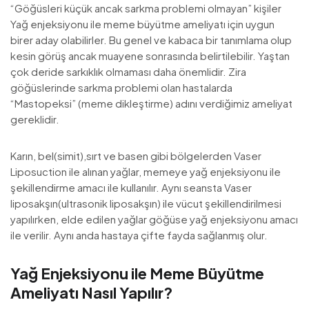
“Göğüsleri küçük ancak sarkma problemi olmayan” kişiler
Yağ enjeksiyonu ile meme büyütme ameliyatı için uygun
birer aday olabilirler. Bu genel ve kabaca bir tanımlama olup
kesin görüş ancak muayene sonrasında belirtilebilir. Yaştan
çok deride sarkıklık olmaması daha önemlidir. Zira
göğüslerinde sarkma problemi olan hastalarda
“Mastopeksi” (meme dikleştirme) adını verdiğimiz ameliyat
gereklidir.
Karın, bel(simit),sırt ve basen gibi bölgelerden Vaser
Liposuction ile alınan yağlar, memeye yağ enjeksiyonu ile
şekillendirme amacı ile kullanılır. Aynı seansta Vaser
liposakşın(ultrasonik liposakşın) ile vücut şekillendirilmesi
yapılırken, elde edilen yağlar göğüse yağ enjeksiyonu amacı
ile verilir. Aynı anda hastaya çifte fayda sağlanmış olur.
Yağ Enjeksiyonu ile Meme Büyütme
Ameliyatı Nasıl Yapılır?