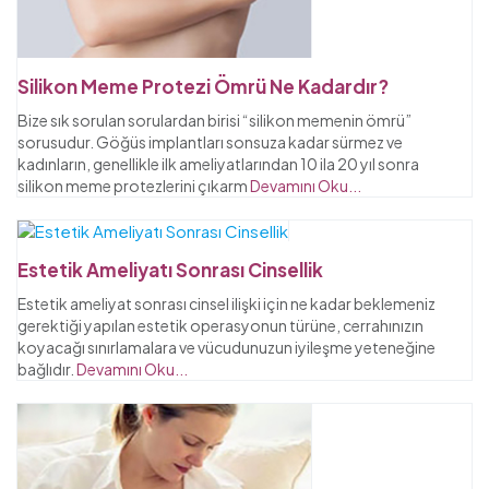
Silikon Meme Protezi Ömrü Ne Kadardır?
Bize sık sorulan sorulardan birisi “silikon memenin ömrü”
sorusudur. Göğüs implantları sonsuza kadar sürmez ve
kadınların, genellikle ilk ameliyatlarından 10 ila 20 yıl sonra
silikon meme protezlerini çıkarm
Devamını Oku...
Estetik Ameliyatı Sonrası Cinsellik
Estetik ameliyat sonrası cinsel ilişki için ne kadar beklemeniz
gerektiği yapılan estetik operasyonun türüne, cerrahınızın
koyacağı sınırlamalara ve vücudunuzun iyileşme yeteneğine
bağlıdır.
Devamını Oku...