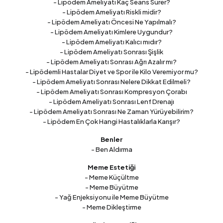
- Lipödem Ameliyatı Kaç Seans Sürer?
- Lipödem Ameliyatı Riskli midir?
- Lipödem Ameliyatı Öncesi Ne Yapılmalı?
- Lipödem Ameliyatı Kimlere Uygundur?
- Lipödem Ameliyatı Kalıcı mıdır?
- Lipödem Ameliyatı Sonrası Şişlik
- Lipödem Ameliyatı Sonrası Ağrı Azalır mı?
- Lipödemli Hastalar Diyet ve Spor ile Kilo Veremiyor mu?
- Lipödem Ameliyatı Sonrası Nelere Dikkat Edilmeli?
- Lipödem Ameliyatı Sonrası Kompresyon Çorabı
- Lipödem Ameliyatı Sonrası Lenf Drenajı
- Lipödem Ameliyatı Sonrası Ne Zaman Yürüyebilirim?
- Lipödem En Çok Hangi Hastalıklarla Karışır?
Benler
- Ben Aldırma
Meme Estetiği
- Meme Küçültme
- Meme Büyütme
- Yağ Enjeksiyonu ile Meme Büyütme
- Meme Dikleştirme