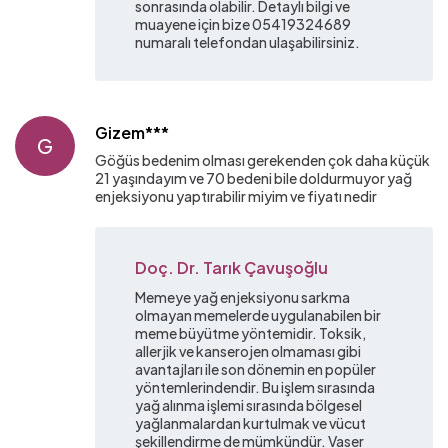
sonrasında olabilir. Detaylı bilgi ve
muayene için bize 05419324689
numaralı telefondan ulaşabilirsiniz.
Gizem***
G
Göğüs bedenim olması gerekenden çok daha küçük
21 yaşındayım ve 70 bedeni bile doldurmuyor yağ
enjeksiyonu yaptırabilir miyim ve fiyatı nedir
Doç. Dr. Tarık Çavuşoğlu
Memeye yağ enjeksiyonu sarkma
olmayan memelerde uygulanabilen bir
meme büyütme yöntemidir. Toksik,
allerjik ve kanserojen olmaması gibi
avantajları ile son dönemin en popüler
yöntemlerindendir. Bu işlem sırasında
yağ alınma işlemi sırasında bölgesel
yağlanmalardan kurtulmak ve vücut
şekillendirme de mümkündür. Vaser