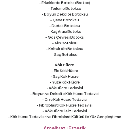
- Erkeklerde Botoks (Brotox)
- Terleme Botoksu
- Boyun Dekolte Botoksu
- Çene Botoksu
- Dudak Botoksu
- Kaş Arası Botoks
- Göz Çevresi Botoks
- Alın Botoksu
- Koltuk Altı Botoksu
- Saç Botoksu
Kök Hücre
- Ele Kök Hücre
- Saç Kök Hücre
- Yüze Kök Hücre
- Kök Hücre Tedavisi
- Boyun ve Dekolte Kök Hücre Tedavisi
- Dize Kök Hücre Tedavisi
- Fibroblast Kök Hücre Tedavisi
- Kök Hücre ile İz Tedavisi
- Kök Hücre Tedavileri ve Fibroblast Kültürü ile Yüz Gençleştirme
Ameliyatlı Estetik