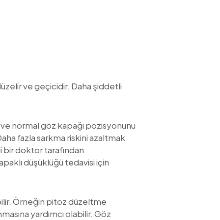
elir ve geçicidir. Daha şiddetli
ek ve normal göz kapağı pozisyonunu
aha fazla sarkma riskini azaltmak
i bir doktor tarafından
paklı düşüklüğü tedavisi için
lir. Örneğin pitoz düzeltme
masına yardımcı olabilir. Göz