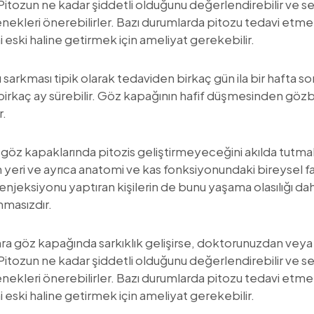
 Pitozun ne kadar şiddetli olduğunu değerlendirebilir ve 
nekleri önerebilirler. Bazı durumlarda pitozu tedavi etmek
 eski haline getirmek için ameliyat gerekebilir.
rkması tipik olarak tedaviden birkaç gün ila bir hafta so
 birkaç ay sürebilir. Göz kapağının hafif düşmesinden 
r.
 göz kapaklarında pitozis geliştirmeyeceğini akılda tutma
n yeri ve ayrıca anatomi ve kas fonksiyonundaki bireysel far
njeksiyonu yaptıran kişilerin de bunu yaşama olasılığı dah
nmasızdır.
nra göz kapağında sarkıklık gelişirse, doktorunuzdan vey
 Pitozun ne kadar şiddetli olduğunu değerlendirebilir ve 
nekleri önerebilirler. Bazı durumlarda pitozu tedavi etmek
 eski haline getirmek için ameliyat gerekebilir.