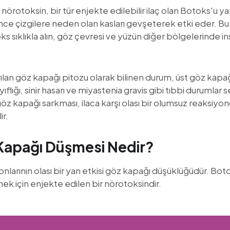
nörotoksin, bir tür enjekte edilebilir ilaç olan Botoks'u yap
e ince çizgilere neden olan kasları gevşeterek etki eder. B
ks sıklıkla alın, göz çevresi ve yüzün diğer bölgelerinde
ılan göz kapağı pitozu olarak bilinen durum, üst göz kapa
flığı, sinir hasarı ve miyastenia gravis gibi tıbbi durumla
z kapağı sarkması, ilaca karşı olası bir olumsuz reaksiy
ir.
Kapağı Düşmesi Nedir?
larının olası bir yan etkisi göz kapağı düşüklüğüdür. Botoks 
mek için enjekte edilen bir nörotoksindir.