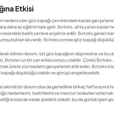
ına Etkisi
lerin nedeni olan göz kapağı çevresindeki kasları gevşeterek
lara daha az eğilimli hale gelir. Botoks, altta yatan kasları
vresindeki belirli yerlere enjekte edilir. Botoks genel olara
msuzlukları da vardır. Botoks sonrası göz kapağı düşüklüğ
larak bilinen durum, üst göz kapağının düşmesine ve bu 
, Botoks’un bir yan etkisi sonucu olabilir. Çünkü Botoks
olmak üzere yüz kaslarını gevşeterek etki eder. Botoks i
kapağı düşüklüğü olabilir ve görüşü engelleyebilir.
ıkıntılı bir durum olsa da genellikle birkaç hafta sonra hı
ü nedenlerini, belirtilerini ve mevcut tedavileri anlama
elliği bozacak kadar şiddetli olabilir, bu da günlük işleri