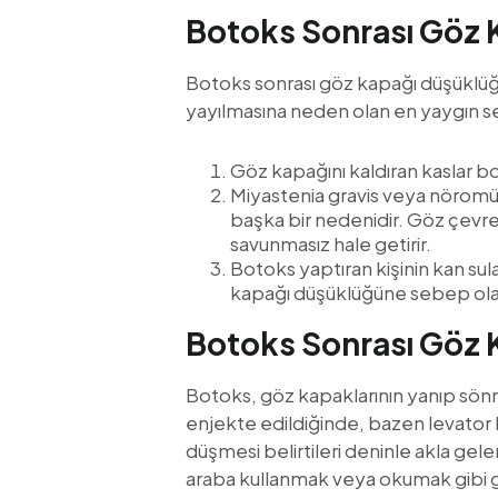
Botoks Sonrası Göz 
Botoks sonrası göz kapağı düşüklüğ
yayılmasına neden olan en yaygın se
Göz kapağını kaldıran kaslar b
Miyastenia gravis veya nöromüs
başka bir nedenidir. Göz çevres
savunmasız hale getirir.
Botoks yaptıran kişinin kan sul
kapağı düşüklüğüne sebep olab
Botoks Sonrası Göz K
Botoks, göz kapaklarının yanıp sönm
enjekte edildiğinde, bazen levator ka
düşmesi belirtileri deninle akla gel
araba kullanmak veya okumak gibi ge