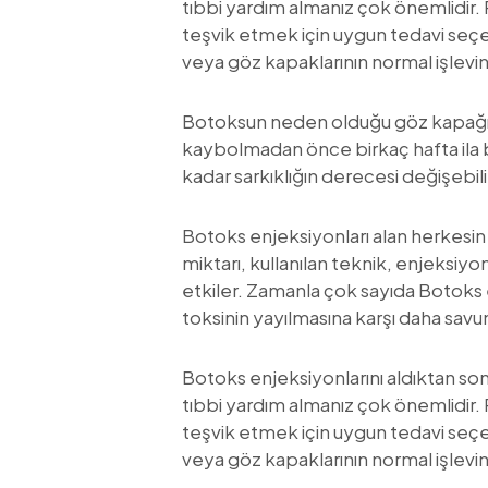
tıbbi yardım almanız çok önemlidir.
teşvik etmek için uygun tedavi seçe
veya göz kapaklarının normal işlevini
Botoksun neden olduğu göz kapağı sa
kaybolmadan önce birkaç hafta ila
kadar sarkıklığın derecesi değişebili
Botoks enjeksiyonları alan herkesin
miktarı, kullanılan teknik, enjeksiyo
etkiler. Zamanla çok sayıda Botoks e
toksinin yayılmasına karşı daha savu
Botoks enjeksiyonlarını aldıktan so
tıbbi yardım almanız çok önemlidir.
teşvik etmek için uygun tedavi seçe
veya göz kapaklarının normal işlevini