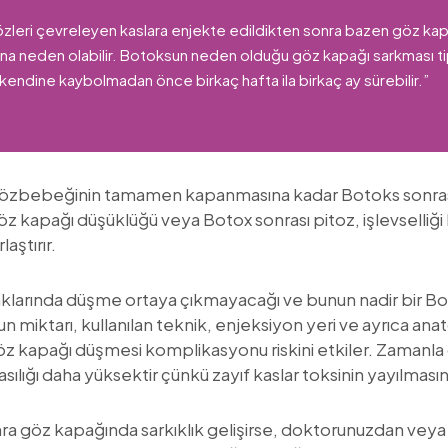
 gözleri çevreleyen kaslara enjekte edildikten sonra bazen göz kap
na neden olabilir. Botoksun neden olduğu göz kapağı sarkması tip
 kendine kaybolmadan önce birkaç hafta ila birkaç ay sürebilir.”
gözbebeğinin tamamen kapanmasına kadar Botoks sonras
öz kapağı düşüklüğü veya Botox sonrası pitoz, işlevselliği 
aştırır.
klarında düşme ortaya çıkmayacağı ve bunun nadir bir B
n miktarı, kullanılan teknik, enjeksiyon yeri ve ayrıca an
ı göz kapağı düşmesi komplikasyonu riskini etkiler. Zaman
sılığı daha yüksektir çünkü zayıf kaslar toksinin yayılması
nra göz kapağında sarkıklık gelişirse, doktorunuzdan vey