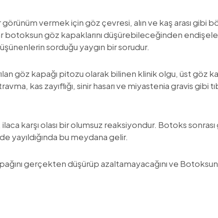
bir görünüm vermek için göz çevresi, alın ve kaş arası gibi 
ar botoksun göz kapaklarını düşürebileceğinden endişele
üşünenlerin sorduğu yaygın bir sorudur.
ılan göz kapağı pitozu olarak bilinen klinik olgu, üst göz
ravma, kas zayıflığı, sinir hasarı ve miyastenia gravis gibi
ilaca karşı olası bir olumsuz reaksiyondur. Botoks sonras
de yayıldığında bu meydana gelir.
ağını gerçekten düşürüp azaltamayacağını ve Botoksun ris