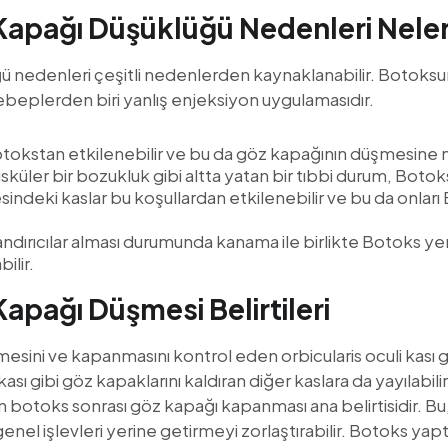
Kapağı Düşüklüğü Nedenleri Neler
ü nedenleri çeşitli nedenlerden kaynaklanabilir. Botok
beplerden biri yanlış enjeksiyon uygulamasıdır.
otokstan etkilenebilir ve bu da göz kapağının düşmesine n
küler bir bozukluk gibi altta yatan bir tıbbi durum, Boto
indeki kaslar bu koşullardan etkilenebilir ve bu da onları
andırıcılar alması durumunda kanama ile birlikte Botoks ye
ilir.
apağı Düşmesi Belirtileri
esini ve kapanmasını kontrol eden orbicularis oculi kası g
sı gibi göz kapaklarını kaldıran diğer kaslara da yayılabil
en botoks sonrası göz kapağı kapanması ana belirtisidir. B
nel işlevleri yerine getirmeyi zorlaştırabilir. Botoks ya