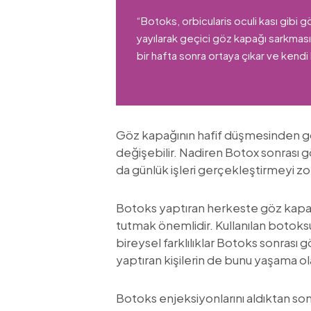
“Botoks, orbicularis oculi kası gibi
yayılarak geçici göz kapağı sarkması
bir hafta sonra ortaya çıkar ve kendi
Göz kapağının hafif düşmesinden 
değişebilir. Nadiren Botox sonrası g
da günlük işleri gerçekleştirmeyi zorl
Botoks yaptıran herkeste göz kapa
tutmak önemlidir. Kullanılan botoksu
bireysel farklılıklar Botoks sonras
yaptıran kişilerin de bunu yaşama ola
Botoks enjeksiyonlarını aldıktan so