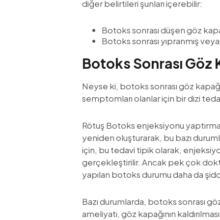
diğer belirtileri şunları içerebilir:
Botoks sonrası düşen göz kapa
Botoks sonrası yıpranmış veya
Botoks Sonrası Göz 
Neyse ki, botoks sonrası göz kapağı 
semptomları olanlar için bir dizi ted
Rötuş Botoks enjeksiyonu yaptırmak
yeniden oluşturarak, bu bazı durumla
için, bu tedavi tipik olarak, enjeksi
gerçekleştirilir. Ancak pek çok dokt
yapılan botoks durumu daha da şiddet
Bazı durumlarda, botoks sonrası gö
ameliyatı, göz kapağının kaldırılma