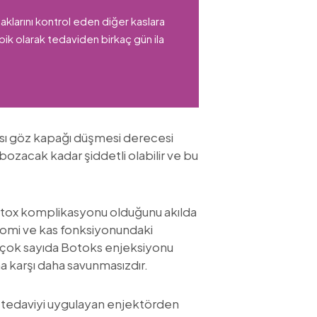
aklarını kontrol eden diğer kaslara
ik olarak tedaviden birkaç gün ila
ı göz kapağı düşmesi derecesi
bozacak kadar şiddetli olabilir ve bu
otox komplikasyonu olduğunu akılda
atomi ve kas fonksiyonundaki
la çok sayıda Botoks enjeksiyonu
na karşı daha savunmasızdır.
a tedaviyi uygulayan enjektörden