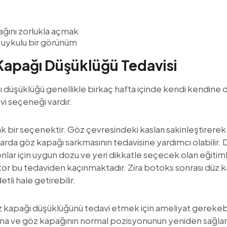
ğını zorlukla açmak
 uykulu bir görünüm
Kapağı Düşüklüğü Tedavisi
düşüklüğü genellikle birkaç hafta içinde kendi kendine düz
avi seçeneği vardır.
 bir seçenektir. Göz çevresindeki kasları sakinleştirer
rda göz kapağı sarkmasının tedavisine yardımcı olabilir. D
yonlar için uygun dozu ve yeri dikkatle seçecek olan eğitiml
or bu tedaviden kaçınmaktadır. Zira botoks sonrası düz ka
li hale getirebilir.
z kapağı düşüklüğünü tedavi etmek için ameliyat gerekebi
sına ve göz kapağının normal pozisyonunun yeniden sağlan