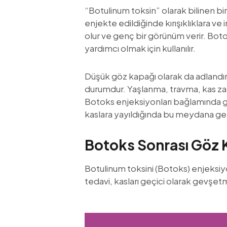
“Botulinum toksin” olarak bilinen bir 
enjekte edildiğinde kırışıklıklara v
olur ve genç bir görünüm verir. Boto
yardımcı olmak için kullanılır.
Düşük göz kapağı olarak da adlandır
durumdur. Yaşlanma, travma, kas zayı
Botoks enjeksiyonları bağlamında gö
kaslara yayıldığında bu meydana gel
Botoks Sonrası Göz 
Botulinum toksini (Botoks) enjeksiyon
tedavi, kasları geçici olarak gevşet