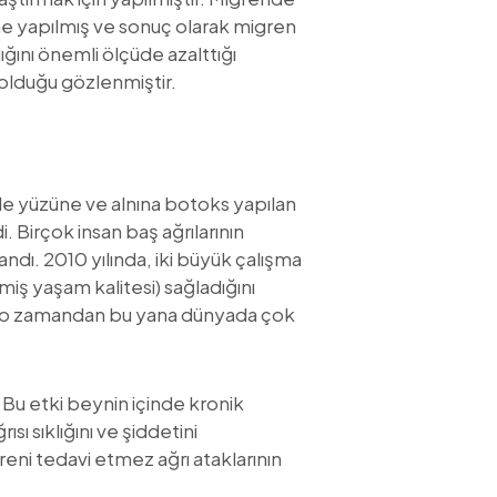
me yapılmış ve sonuç olarak migren
ğını önemli ölçüde azalttığı
 olduğu gözlenmiştir.
 ile yüzüne ve alnına botoks yapılan
 Birçok insan baş ağrılarının
ndı. 2010 yılında, iki büyük çalışma
miş yaşam kalitesi) sağladığını
 ve o zamandan bu yana dünyada çok
 Bu etki beynin içinde kronik
ı sıklığını ve şiddetini
ni tedavi etmez ağrı ataklarının