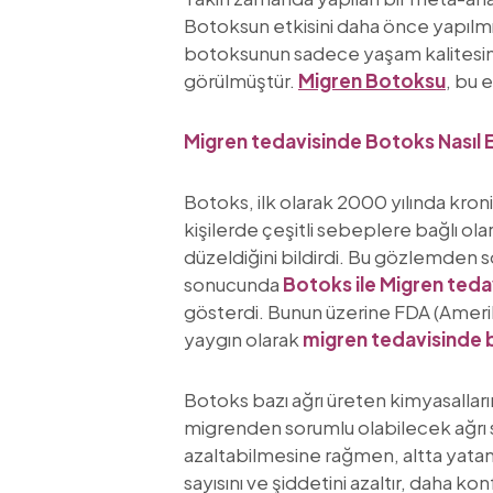
Botoksun etkisini daha önce yapılmı
botoksunun sadece yaşam kalitesini i
görülmüştür.
Migren Botoksu
, bu 
Migren tedavisinde Botoks Nasıl 
Botoks, ilk olarak 2000 yılında kroni
kişilerde çeşitli sebeplere bağlı ol
düzeldiğini bildirdi. Bu gözlemden s
sonucunda
Botoks ile Migren teda
gösterdi. Bunun üzerine FDA (Amerik
yaygın olarak
migren tedavisinde
Botoks bazı ağrı üreten kimyasalları
migrenden sorumlu olabilecek ağrı sür
azaltabilmesine rağmen, altta yata
sayısını ve şiddetini azaltır, daha ko