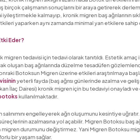
ş birçok çalışmanın sonuçlarını bir araya getirerek derle
yileştirmekle kalmayıp, kronik migren baş ağrılarının sıklı
etkileri yaparken aynı zamanda minimal yan etkilere sahip
Etki Eder?
k migren tedavisi için tedavi olarak tanıtıldı. Estetik amaç
arak oluşan baş ağrılarında düzelme tesadüfen gözlemlendi.
onraki Botoksun Migren üzerine etkileri araştırılmaya başla
visinin
yeterli fayda (baş ağrısı günlerinde azalma ve geliş
an İlaç Dairesi) kronik migren için bu tedaviyi onayladı
 botoks
kullanılmaktadır.
n salınımını engelleyerek ağrı oluşumunu kesintiye uğratır.
eçlerinin azalmasına yol açabilir. Migren Botoksu baş ağrıs
n migren durumunu değiştirmez. Yani Migren Botoksu migre
nforlu bir yaşam sağlar.