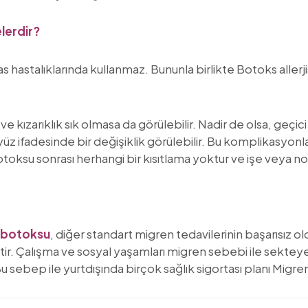
lerdir?
kas hastalıklarında kullanmaz. Bununla birlikte Botoks aller
 kızarıklık sık olmasa da görülebilir. Nadir de olsa, geçic
üz ifadesinde bir değişiklik görülebilir. Bu komplikasyonla
oksu sonrası herhangi bir kısıtlama yoktur ve işe veya nor
 botoksu
, diğer standart migren tedavilerinin başarısız 
ştir. Çalışma ve sosyal yaşamları migren sebebi ile sekteye
Bu sebep ile yurtdışında birçok sağlık sigortası planı Mi