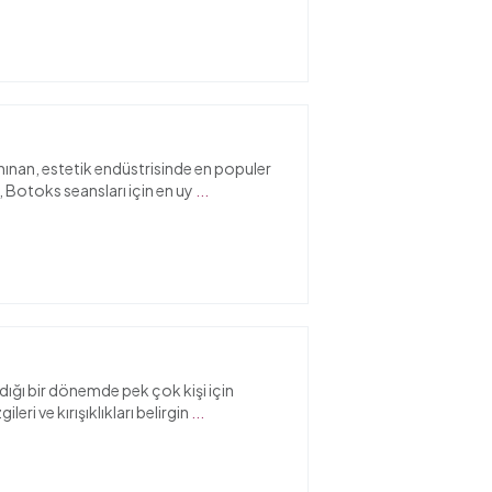
anınan, estetik endüstrisinde en populer
n, Botoks seansları için en uy
...
ndığı bir dönemde pek çok kişi için
eri ve kırışıklıkları belirgin
...