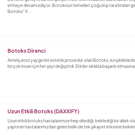
etmeye devam ediyor. Botoksun temelleri çoğu kişi tarafından gen
Botoks" fi
...
Botoks Direnci
Ameliyatsız yaygın bir estetik prosedür olan Botoks, kırışıklıklard
birçok insan için her şeyi değiştirdi. Etkiler sıklıkla başarılı olması
Uzun Etkili Botoks (DAXXIFY)
Uzun etkili botoks hastalarımızın hep dilediği, beklediği bir dilek ola
yaptıran hastalarımızdan gelen belki de tek şikayet etkisinin bekl