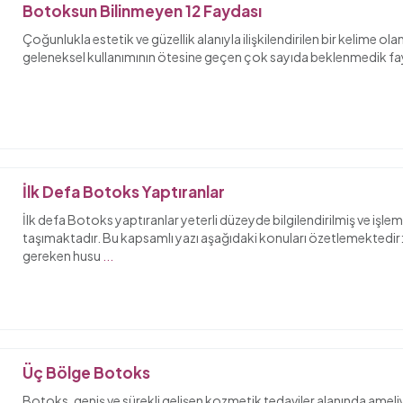
Botoksun Bilinmeyen 12 Faydası
Çoğunlukla estetik ve güzellik alanıyla ilişkilendirilen bir kelime ola
geleneksel kullanımının ötesine geçen çok sayıda beklenmedik fay
İlk Defa Botoks Yaptıranlar
İlk defa Botoks yaptıranlar yeterli düzeyde bilgilendirilmiş ve işle
taşımaktadır. Bu kapsamlı yazı aşağıdaki konuları özetlemektedir
gereken husu
...
Üç Bölge Botoks
Botoks, geniş ve sürekli gelişen kozmetik tedaviler alanında ameli