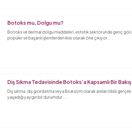
Botoks mu, Dolgu mu?
Botoks ve dermal dolgu maddeleri, estetik sektöründe genç görü
popüler ve başarılı işlemlerden ikisi olarak öne çıkıyor.
...
Diş Sıkma Tedavisinde Botoks’a Kapsamlı Bir Bakış
Diş sıkma, diş gıcırdatma veya Bruksizm olarak anılan tıbbi gerçek
yaşadığı yaygın bir durumdur.
...