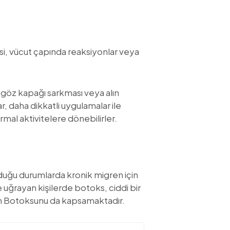
jisi, vücut çapında reaksiyonlar veya
i göz kapağı sarkması veya alın
r, daha dikkatli uygulamalar ile
mal aktivitelere dönebilirler.
olduğu durumlarda kronik migren için
 uğrayan kişilerde botoks, ciddi bir
gren Botoksunu da kapsamaktadır.