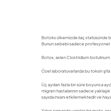
Botoks ülkemizde ilaç statüsünde bir
Bunun sebebi sadece profesyonel ell
Botox, aslen Clostridium botulinum 
Özel laboratuvarlarda bu toksin şifa 
Üç aydan fazla bir süre boyunca ayd
migren hastalarının sadece yaklaşık
sayıda insanı etkilemektedir ve hayat
Yakın zamanda yapılan bir meta-anali