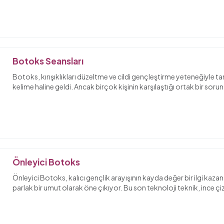
Botoks Seansları
Botoks, kırışıklıkları düzeltme ve cildi gençleştirme yeteneğiyle t
kelime haline geldi. Ancak birçok kişinin karşılaştığı ortak bir soru
Önleyici Botoks
Önleyici Botoks, kalıcı gençlik arayışının kayda değer bir ilgi kaza
parlak bir umut olarak öne çıkıyor. Bu son teknoloji teknik, ince çizgil