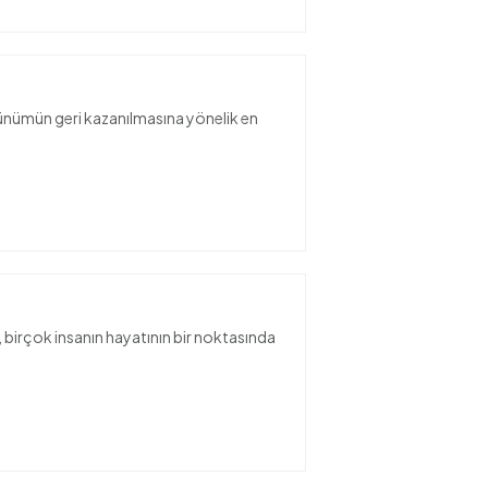
nümün geri kazanılmasına yönelik en
, birçok insanın hayatının bir noktasında