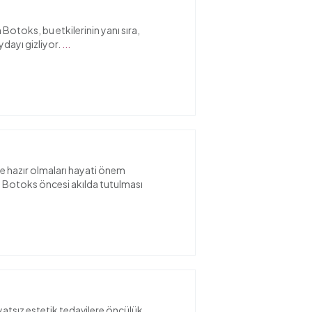
n Botoks, bu etkilerinin yanı sıra,
dayı gizliyor.
...
me hazır olmaları hayati önem
: Botoks öncesi akılda tutulması
yatsız estetik tedavilere öncülük