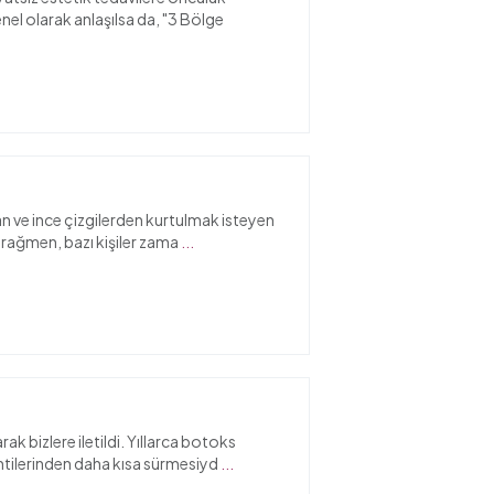
el olarak anlaşılsa da, "3 Bölge
an ve ince çizgilerden kurtulmak isteyen
na rağmen, bazı kişiler zama
...
rak bizlere iletildi. Yıllarca botoks
entilerinden daha kısa sürmesiyd
...