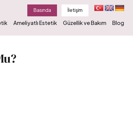
Basında
İletişim
tik
Ameliyatlı Estetik
Güzellik ve Bakım
Blog
Mu?