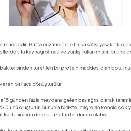
 maddedir. Hatta eczanelerde halka satışı yasak olup, sade
erde sifa kaynağı olması ve yanlış kullanımların önüne 
bakterisinden türetilen bir protein maddesi olan botulin
veren bir ilaca dönüştürülür.
a 15 günden fazla meydana gelen baş ağrısı olarak tanıml
 % 3'ünü oluşturur. Bununla birlikte, migrenin kendisi ço
 kalitesini son derece azaltan bir durum olabilir.
z, kronik migren sıklığını azaltmada Botox'un etkilerini ar