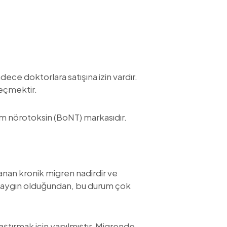
ce doktorlara satışına izin vardır.
geçmektir.
um nörotoksin (BoNT) markasıdır.
anan kronik migren nadirdir ve
k yaygın olduğundan, bu durum çok
aştırmak için yapılmıştır. Migrende