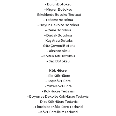
- Burun Botoksu
- Migren Botoksu
- Erkeklerde Botoks (Brotox)
- Terleme Botoksu
- Boyun Dekolte Botoksu
- Çene Botoksu
- Dudak Botoksu
- Kaş Arası Botoks
- Göz Çevresi Botoks
- Alın Botoksu
- Koltuk Altı Botoksu
- Saç Botoksu
Kök Hücre
- Ele Kök Hücre
- Saç Kök Hücre
- Yüze Kök Hücre
- Kök Hücre Tedavisi
- Boyun ve Dekolte Kök Hücre Tedavisi
- Dize Kök Hücre Tedavisi
- Fibroblast Kök Hücre Tedavisi
- Kök Hücre ile İz Tedavisi