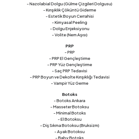
- Nazolabial Dolgu (Gülme Çizgileri Dolgusu)
- Kırışıklık Çöküntü Giderme
- Estetik Boyun Cerrahisi
- Kimyasal Peeling
- Dolgu Enjeksiyonu
- Volite (Nem Aşısı)
PRP
- PRP
- PRP El Gençleştirme
- PRP Yüz Gençleştirme
- Saç PRP Tedavisi
- PRP Boyun ve Dekolte Kırışıklığı Tedavisi
- Vampir Yüz Germe
Botoks
- Botoks Ankara
- Masseter Botoksu
- Minimal Botoks
- El Botoksu
- Diş Sıkma Botoksu (Bruksizm)
- Ayak Botoksu
- Baby Botoks