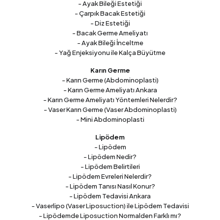
- Ayak Bileği Estetiği
- Çarpık Bacak Estetiği
- Diz Estetiği
- Bacak Germe Ameliyatı
- Ayak Bileği İnceltme
- Yağ Enjeksiyonu ile Kalça Büyütme
Karın Germe
- Karın Germe (Abdominoplasti)
- Karın Germe Ameliyatı Ankara
- Karın Germe Ameliyatı Yöntemleri Nelerdir?
- Vaser Karın Germe (Vaser Abdominoplasti)
- Mini Abdominoplasti
Lipödem
- Lipödem
- Lipödem Nedir?
- Lipödem Belirtileri
- Lipödem Evreleri Nelerdir?
- Lipödem Tanısı Nasıl Konur?
- Lipödem Tedavisi Ankara
- Vaserlipo (Vaser Liposuction) ile Lipödem Tedavisi
- Lipödemde Liposuction Normalden Farklı mı?