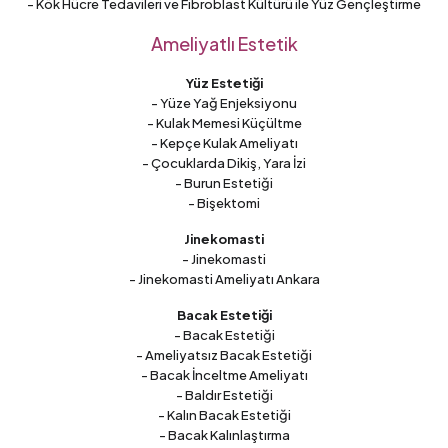
- Kök Hücre Tedavileri ve Fibroblast Kültürü ile Yüz Gençleştirme
Ameliyatlı Estetik
Yüz Estetiği
- Yüze Yağ Enjeksiyonu
- Kulak Memesi Küçültme
- Kepçe Kulak Ameliyatı
- Çocuklarda Dikiş, Yara İzi
- Burun Estetiği
- Bişektomi
Jinekomasti
- Jinekomasti
- Jinekomasti Ameliyatı Ankara
Bacak Estetiği
- Bacak Estetiği
- Ameliyatsız Bacak Estetiği
- Bacak İnceltme Ameliyatı
- Baldır Estetiği
- Kalın Bacak Estetiği
- Bacak Kalınlaştırma