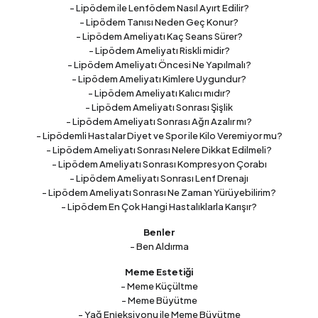
- Lipödem ile Lenfödem Nasıl Ayırt Edilir?
- Lipödem Tanısı Neden Geç Konur?
- Lipödem Ameliyatı Kaç Seans Sürer?
- Lipödem Ameliyatı Riskli midir?
- Lipödem Ameliyatı Öncesi Ne Yapılmalı?
- Lipödem Ameliyatı Kimlere Uygundur?
- Lipödem Ameliyatı Kalıcı mıdır?
- Lipödem Ameliyatı Sonrası Şişlik
- Lipödem Ameliyatı Sonrası Ağrı Azalır mı?
- Lipödemli Hastalar Diyet ve Spor ile Kilo Veremiyor mu?
- Lipödem Ameliyatı Sonrası Nelere Dikkat Edilmeli?
- Lipödem Ameliyatı Sonrası Kompresyon Çorabı
- Lipödem Ameliyatı Sonrası Lenf Drenajı
- Lipödem Ameliyatı Sonrası Ne Zaman Yürüyebilirim?
- Lipödem En Çok Hangi Hastalıklarla Karışır?
Benler
- Ben Aldırma
Meme Estetiği
- Meme Küçültme
- Meme Büyütme
- Yağ Enjeksiyonu ile Meme Büyütme