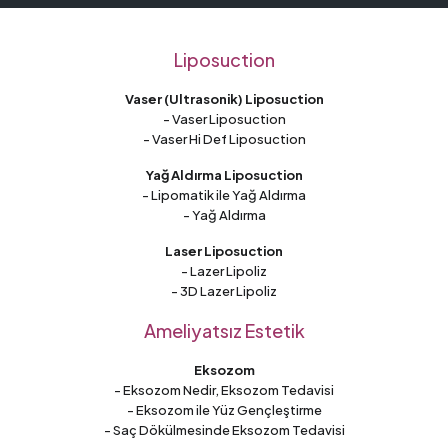
Liposuction
Vaser (Ultrasonik) Liposuction
- Vaser Liposuction
- Vaser Hi Def Liposuction
Yağ Aldırma Liposuction
- Lipomatik ile Yağ Aldırma
- Yağ Aldırma
Laser Liposuction
- Lazer Lipoliz
- 3D Lazer Lipoliz
Ameliyatsız Estetik
Eksozom
- Eksozom Nedir, Eksozom Tedavisi
- Eksozom ile Yüz Gençleştirme
- Saç Dökülmesinde Eksozom Tedavisi