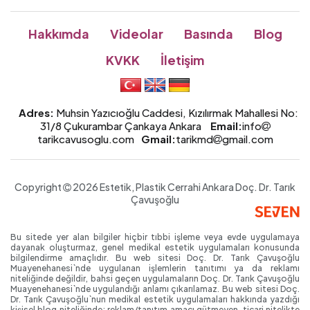
Hakkımda
Videolar
Basında
Blog
KVKK
İletişim
Adres:
Muhsin Yazıcıoğlu Caddesi, Kızılırmak Mahallesi No:
31/8 Çukurambar Çankaya Ankara
Email:
info
tarikcavusoglu.com
Gmail:
tarikmd
gmail.com
Copyright
2026 Estetik, Plastik Cerrahi Ankara
Doç. Dr.
Tarık
Çavuşoğlu
Bu sitede yer alan bilgiler hiçbir tıbbi işleme veya evde uygulamaya
dayanak oluşturmaz, genel medikal estetik uygulamaları konusunda
bilgilendirme amaçlıdır. Bu web sitesi Doç. Dr. Tarık Çavuşoğlu
Muayenehanesi`nde uygulanan işlemlerin tanıtımı ya da reklamı
niteliğinde değildir, bahsi geçen uygulamaların Doç. Dr. Tarık Çavuşoğlu
Muayenehanesi`nde uygulandığı anlamı çıkarılamaz. Bu web sitesi Doç.
Dr. Tarık Çavuşoğlu`nun medikal estetik uygulamaları hakkında yazdığı
kişisel blog niteliğinde; reklam/tanıtım amacı gütmeyen, ticari nitelikte