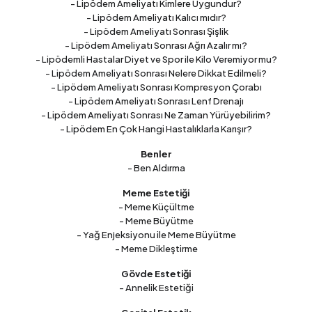
- Lipödem Ameliyatı Kimlere Uygundur?
- Lipödem Ameliyatı Kalıcı mıdır?
- Lipödem Ameliyatı Sonrası Şişlik
- Lipödem Ameliyatı Sonrası Ağrı Azalır mı?
- Lipödemli Hastalar Diyet ve Spor ile Kilo Veremiyor mu?
- Lipödem Ameliyatı Sonrası Nelere Dikkat Edilmeli?
- Lipödem Ameliyatı Sonrası Kompresyon Çorabı
- Lipödem Ameliyatı Sonrası Lenf Drenajı
- Lipödem Ameliyatı Sonrası Ne Zaman Yürüyebilirim?
- Lipödem En Çok Hangi Hastalıklarla Karışır?
Benler
- Ben Aldırma
Meme Estetiği
- Meme Küçültme
- Meme Büyütme
- Yağ Enjeksiyonu ile Meme Büyütme
- Meme Dikleştirme
Gövde Estetiği
- Annelik Estetiği