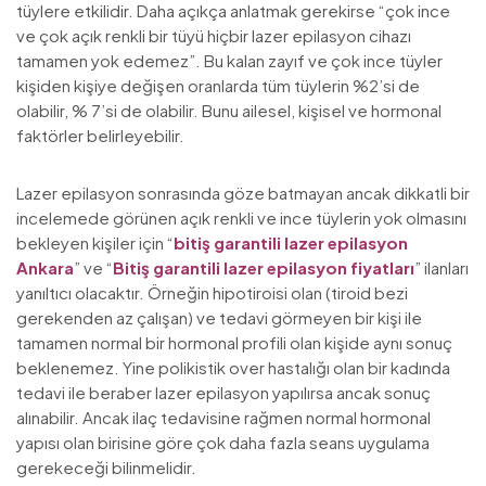
tüylere etkilidir. Daha açıkça anlatmak gerekirse “çok ince
ve çok açık renkli bir tüyü hiçbir lazer epilasyon cihazı
tamamen yok edemez”. Bu kalan zayıf ve çok ince tüyler
kişiden kişiye değişen oranlarda tüm tüylerin %2’si de
olabilir, % 7’si de olabilir. Bunu ailesel, kişisel ve hormonal
faktörler belirleyebilir.
Lazer epilasyon sonrasında göze batmayan ancak dikkatli bir
incelemede görünen açık renkli ve ince tüylerin yok olmasını
bekleyen kişiler için “
bitiş garantili lazer epilasyon
Ankara
” ve “
Bitiş garantili lazer epilasyon fiyatları
” ilanları
yanıltıcı olacaktır. Örneğin hipotiroisi olan (tiroid bezi
gerekenden az çalışan) ve tedavi görmeyen bir kişi ile
tamamen normal bir hormonal profili olan kişide aynı sonuç
beklenemez. Yine polikistik over hastalığı olan bir kadında
tedavi ile beraber lazer epilasyon yapılırsa ancak sonuç
alınabilir. Ancak ilaç tedavisine rağmen normal hormonal
yapısı olan birisine göre çok daha fazla seans uygulama
gerekeceği bilinmelidir.