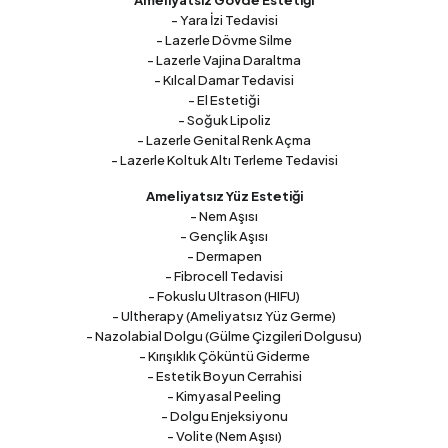
- Yara İzi Tedavisi
- Lazerle Dövme Silme
- Lazerle Vajina Daraltma
- Kılcal Damar Tedavisi
- El Estetiği
- Soğuk Lipoliz
- Lazerle Genital Renk Açma
- Lazerle Koltuk Altı Terleme Tedavisi
Ameliyatsız Yüz Estetiği
- Nem Aşısı
- Gençlik Aşısı
- Dermapen
- Fibrocell Tedavisi
- Fokuslu Ultrason (HIFU)
- Ultherapy (Ameliyatsız Yüz Germe)
- Nazolabial Dolgu (Gülme Çizgileri Dolgusu)
- Kırışıklık Çöküntü Giderme
- Estetik Boyun Cerrahisi
- Kimyasal Peeling
- Dolgu Enjeksiyonu
- Volite (Nem Aşısı)