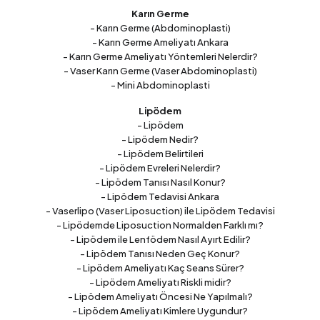
Karın Germe
- Karın Germe (Abdominoplasti)
- Karın Germe Ameliyatı Ankara
- Karın Germe Ameliyatı Yöntemleri Nelerdir?
- Vaser Karın Germe (Vaser Abdominoplasti)
- Mini Abdominoplasti
Lipödem
- Lipödem
- Lipödem Nedir?
- Lipödem Belirtileri
- Lipödem Evreleri Nelerdir?
- Lipödem Tanısı Nasıl Konur?
- Lipödem Tedavisi Ankara
- Vaserlipo (Vaser Liposuction) ile Lipödem Tedavisi
- Lipödemde Liposuction Normalden Farklı mı?
- Lipödem ile Lenfödem Nasıl Ayırt Edilir?
- Lipödem Tanısı Neden Geç Konur?
- Lipödem Ameliyatı Kaç Seans Sürer?
- Lipödem Ameliyatı Riskli midir?
- Lipödem Ameliyatı Öncesi Ne Yapılmalı?
- Lipödem Ameliyatı Kimlere Uygundur?