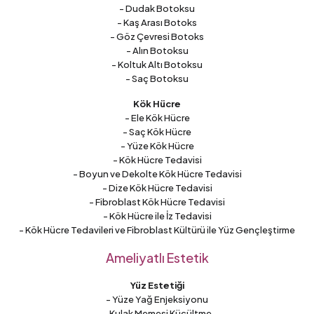
- Dudak Botoksu
- Kaş Arası Botoks
- Göz Çevresi Botoks
- Alın Botoksu
- Koltuk Altı Botoksu
- Saç Botoksu
Kök Hücre
- Ele Kök Hücre
- Saç Kök Hücre
- Yüze Kök Hücre
- Kök Hücre Tedavisi
- Boyun ve Dekolte Kök Hücre Tedavisi
- Dize Kök Hücre Tedavisi
- Fibroblast Kök Hücre Tedavisi
- Kök Hücre ile İz Tedavisi
- Kök Hücre Tedavileri ve Fibroblast Kültürü ile Yüz Gençleştirme
Ameliyatlı Estetik
Yüz Estetiği
- Yüze Yağ Enjeksiyonu
- Kulak Memesi Küçültme