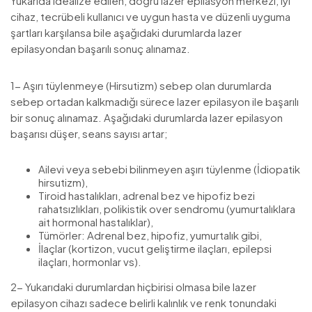
Yukarıda idealize edilen, doğru lazer epilasyon merkezi, iyi
cihaz, tecrübeli kullanıcı ve uygun hasta ve düzenli uyguma
şartları karşılansa bile aşağıdaki durumlarda lazer
epilasyondan başarılı sonuç alınamaz.
1- Aşırı tüylenmeye (Hirsutizm) sebep olan durumlarda
sebep ortadan kalkmadığı sürece lazer epilasyon ile başarılı
bir sonuç alınamaz. Aşağıdaki durumlarda lazer epilasyon
başarısı düşer, seans sayısı artar;
Ailevi veya sebebi bilinmeyen aşırı tüylenme (İdiopatik
hirsutizm),
Tiroid hastalıkları, adrenal bez ve hipofiz bezi
rahatsızlıkları, polikistik over sendromu (yumurtalıklara
ait hormonal hastalıklar),
Tümörler: Adrenal bez, hipofiz, yumurtalık gibi,
İlaçlar (kortizon, vucut geliştirme ilaçları, epilepsi
ilaçları, hormonlar vs).
2- Yukarıdaki durumlardan hiçbirisi olmasa bile lazer
epilasyon cihazı sadece belirli kalınlık ve renk tonundaki