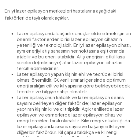
En iyi lazer epilasyon merkezleri hastalarına aşağıdaki
faktörleri detaylı olarak açıklar.
Lazer epilasyonda başarılı sonuçlar elde etmek için en
önemli faktörlerden birisi lazer epilasyon cihazının
yeterliliği ve teknolojisidir. En iyi lazer epilasyon cihazı,
aynı enerjiyi atış sahasının her noktasına eşit oranda
atabilir ve bu enerji stabildir. Atış enerjisini etkili kısa
sürelerde(milisaniye) atan lazer epilasyon cihazları
tercih edilmelidirler.
Lazer epilasyon yapan kişinin ehil ve tecrübeli birisi
olması önemlidir. Güvenli sınırlar içerisinde optimum
enerji aralığını cilt ve kıl yapısına göre belirleyebilecek
tecrübe ve bilgiye sahip olmalıdır.
Lazer epilasyonun kalıcılık ve lazer epilasyon seans
sayısını belirleyen diğer faktör de; lazer epilasyon
yaptıran kişinin kıl ve cilt tipidir. Açık tenlilerde lazer
epilasyon ve esmerlerde lazer epilasyon cihaz ve
enerji tercihleri farklı olacaktır. Kılın rengi ve kalınlığı da
lazer epilasyonda seans sayısı ve başarıyı etkileyen
diğer bir faktördür. Kıl çapı azaldıkça ve kıl rengi