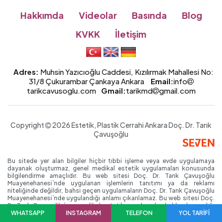
Hakkımda
Videolar
Basında
Blog
KVKK
İletişim
Adres:
Muhsin Yazıcıoğlu Caddesi, Kızılırmak Mahallesi No:
31/8 Çukurambar Çankaya Ankara
Email:
info
tarikcavusoglu.com
Gmail:
tarikmd
gmail.com
Copyright
2026 Estetik, Plastik Cerrahi Ankara
Doç. Dr.
Tarık
Çavuşoğlu
Bu sitede yer alan bilgiler hiçbir tıbbi işleme veya evde uygulamaya
dayanak oluşturmaz, genel medikal estetik uygulamaları konusunda
bilgilendirme amaçlıdır. Bu web sitesi Doç. Dr. Tarık Çavuşoğlu
Muayenehanesi`nde uygulanan işlemlerin tanıtımı ya da reklamı
niteliğinde değildir, bahsi geçen uygulamaların Doç. Dr. Tarık Çavuşoğlu
Muayenehanesi`nde uygulandığı anlamı çıkarılamaz. Bu web sitesi Doç.
Dr. Tarık Çavuşoğlu`nun medikal estetik uygulamaları hakkında yazdığı
kişisel blog niteliğinde; reklam/tanıtım amacı gütmeyen, ticari nitelikte
WHATSAPP
INSTAGRAM
TELEFON
YOL TARİFİ
olmayan bir web sitesidir. Bu siteyi ziyaret edenlerin bu uyarıları okuyup