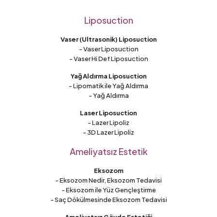
Liposuction
Vaser (Ultrasonik) Liposuction
- Vaser Liposuction
- Vaser Hi Def Liposuction
Yağ Aldırma Liposuction
- Lipomatik ile Yağ Aldırma
- Yağ Aldırma
Laser Liposuction
- Lazer Lipoliz
- 3D Lazer Lipoliz
Ameliyatsız Estetik
Eksozom
- Eksozom Nedir, Eksozom Tedavisi
- Eksozom ile Yüz Gençleştirme
- Saç Dökülmesinde Eksozom Tedavisi
Ameliyatsız Gövde Estetiği