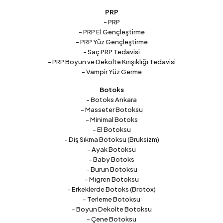
PRP
- PRP
- PRP El Gençleştirme
- PRP Yüz Gençleştirme
- Saç PRP Tedavisi
- PRP Boyun ve Dekolte Kırışıklığı Tedavisi
- Vampir Yüz Germe
Botoks
- Botoks Ankara
- Masseter Botoksu
- Minimal Botoks
- El Botoksu
- Diş Sıkma Botoksu (Bruksizm)
- Ayak Botoksu
- Baby Botoks
- Burun Botoksu
- Migren Botoksu
- Erkeklerde Botoks (Brotox)
- Terleme Botoksu
- Boyun Dekolte Botoksu
- Çene Botoksu