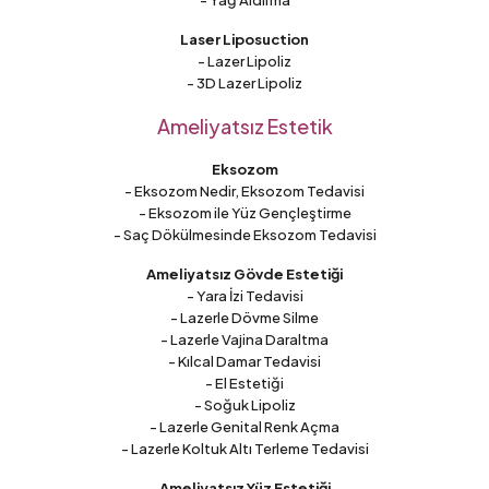
Laser Liposuction
- Lazer Lipoliz
- 3D Lazer Lipoliz
Ameliyatsız Estetik
Eksozom
- Eksozom Nedir, Eksozom Tedavisi
- Eksozom ile Yüz Gençleştirme
- Saç Dökülmesinde Eksozom Tedavisi
Ameliyatsız Gövde Estetiği
- Yara İzi Tedavisi
- Lazerle Dövme Silme
- Lazerle Vajina Daraltma
- Kılcal Damar Tedavisi
- El Estetiği
- Soğuk Lipoliz
- Lazerle Genital Renk Açma
- Lazerle Koltuk Altı Terleme Tedavisi
Ameliyatsız Yüz Estetiği