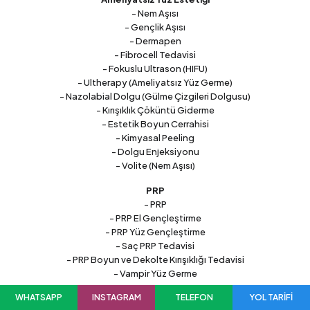
- Nem Aşısı
- Gençlik Aşısı
- Dermapen
- Fibrocell Tedavisi
- Fokuslu Ultrason (HIFU)
- Ultherapy (Ameliyatsız Yüz Germe)
- Nazolabial Dolgu (Gülme Çizgileri Dolgusu)
- Kırışıklık Çöküntü Giderme
- Estetik Boyun Cerrahisi
- Kimyasal Peeling
- Dolgu Enjeksiyonu
- Volite (Nem Aşısı)
PRP
- PRP
- PRP El Gençleştirme
- PRP Yüz Gençleştirme
- Saç PRP Tedavisi
- PRP Boyun ve Dekolte Kırışıklığı Tedavisi
- Vampir Yüz Germe
WHATSAPP
INSTAGRAM
TELEFON
YOL TARİFİ
Botoks