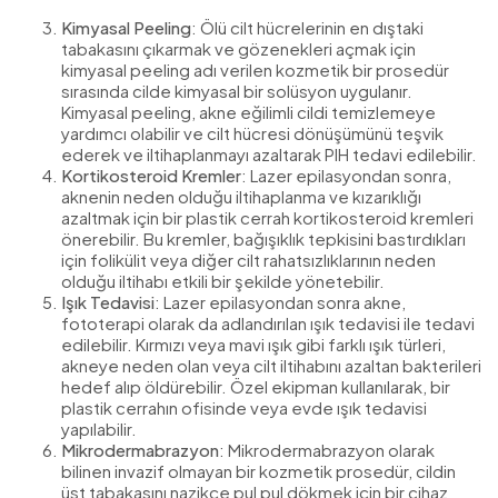
Kimyasal Peeling
: Ölü cilt hücrelerinin en dıştaki
tabakasını çıkarmak ve gözenekleri açmak için
kimyasal peeling adı verilen kozmetik bir prosedür
sırasında cilde kimyasal bir solüsyon uygulanır.
Kimyasal peeling, akne eğilimli cildi temizlemeye
yardımcı olabilir ve cilt hücresi dönüşümünü teşvik
ederek ve iltihaplanmayı azaltarak PIH tedavi edilebilir.
Kortikosteroid Kremler
: Lazer epilasyondan sonra,
aknenin neden olduğu iltihaplanma ve kızarıklığı
azaltmak için bir plastik cerrah kortikosteroid kremleri
önerebilir. Bu kremler, bağışıklık tepkisini bastırdıkları
için folikülit veya diğer cilt rahatsızlıklarının neden
olduğu iltihabı etkili bir şekilde yönetebilir.
Işık Tedavisi
: Lazer epilasyondan sonra akne,
fototerapi olarak da adlandırılan ışık tedavisi ile tedavi
edilebilir. Kırmızı veya mavi ışık gibi farklı ışık türleri,
akneye neden olan veya cilt iltihabını azaltan bakterileri
hedef alıp öldürebilir. Özel ekipman kullanılarak, bir
plastik cerrahın ofisinde veya evde ışık tedavisi
yapılabilir.
Mikrodermabrazyon
: Mikrodermabrazyon olarak
bilinen invazif olmayan bir kozmetik prosedür, cildin
üst tabakasını nazikçe pul pul dökmek için bir cihaz