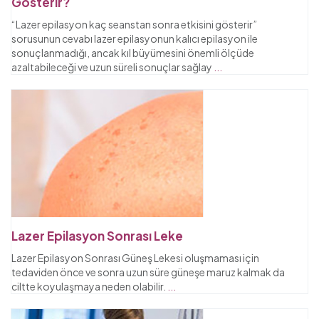
Gösterir?
“Lazer epilasyon kaç seanstan sonra etkisini gösterir”
sorusunun cevabı lazer epilasyonun kalıcı epilasyon ile
sonuçlanmadığı, ancak kıl büyümesini önemli ölçüde
azaltabileceği ve uzun süreli sonuçlar sağlay
...
Lazer Epilasyon Sonrası Leke
Lazer Epilasyon Sonrası Güneş Lekesi oluşmaması için
tedaviden önce ve sonra uzun süre güneşe maruz kalmak da
ciltte koyulaşmaya neden olabilir.
...