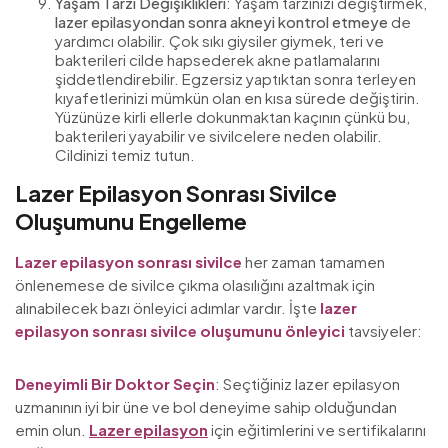
Yaşam Tarzı Değişiklikleri
: Yaşam tarzınızı değiştirmek,
lazer epilasyondan sonra akneyi kontrol etmeye
de
yardımcı olabilir. Çok sıkı giysiler giymek, teri ve
bakterileri cilde hapsederek akne patlamalarını
şiddetlendirebilir. Egzersiz yaptıktan sonra terleyen
kıyafetlerinizi mümkün olan en kısa sürede değiştirin.
Yüzünüze kirli ellerle dokunmaktan kaçının çünkü bu,
bakterileri yayabilir ve sivilcelere neden olabilir.
Cildinizi temiz tutun.
Lazer Epilasyon Sonrası Sivilce
Oluşumunu Engelleme
Lazer epilasyon sonrası sivilce
her zaman tamamen
önlenemese de sivilce çıkma olasılığını azaltmak için
alınabilecek bazı önleyici adımlar vardır. İşte
lazer
epilasyon sonrası sivilce oluşumunu önleyici
tavsiyeler:
Deneyimli Bir Doktor Seçin
: Seçtiğiniz lazer epilasyon
uzmanının iyi bir üne ve bol deneyime sahip olduğundan
emin olun.
Lazer epilasyon
için eğitimlerini ve sertifikalarını