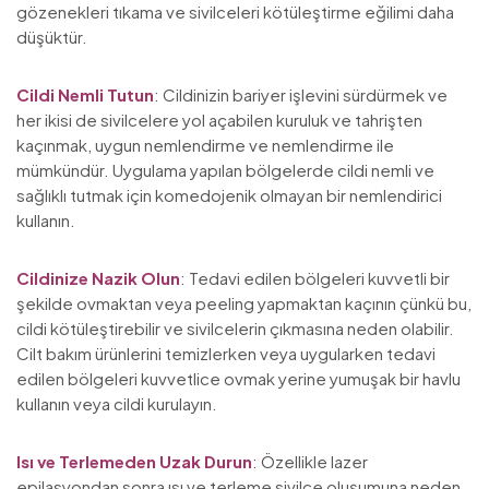
gözenekleri tıkama ve sivilceleri kötüleştirme eğilimi daha
düşüktür.
Cildi Nemli Tutun
: Cildinizin bariyer işlevini sürdürmek ve
her ikisi de sivilcelere yol açabilen kuruluk ve tahrişten
kaçınmak, uygun nemlendirme ve nemlendirme ile
mümkündür. Uygulama yapılan bölgelerde cildi nemli ve
sağlıklı tutmak için komedojenik olmayan bir nemlendirici
kullanın.
Cildinize Nazik Olun
: Tedavi edilen bölgeleri kuvvetli bir
şekilde ovmaktan veya peeling yapmaktan kaçının çünkü bu,
cildi kötüleştirebilir ve sivilcelerin çıkmasına neden olabilir.
Cilt bakım ürünlerini temizlerken veya uygularken tedavi
edilen bölgeleri kuvvetlice ovmak yerine yumuşak bir havlu
kullanın veya cildi kurulayın.
Isı ve Terlemeden Uzak Durun
: Özellikle lazer
epilasyondan sonra ısı ve terleme sivilce oluşumuna neden