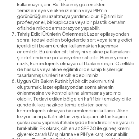
kullanmayı içerir. Bu, tıkanmış gözenekleri
temizlemeye ve akne izlerinin veya PIH'nin
görünürlüğünü azaltmaya yardımcı olur. Eğitimli bir
profesyonel, bir kaplıcada veya bir plastik cerrahın
ofisinde mikrodermabrazyon yapabilir.
Tahriş Edici Ürünlerin Önlenmesi
: Lazer epilasyondan
sonra, tedavi edilen bölgelerde sert veya tahriş edici
içerikli cilt bakım ürünleri kullanmaktan kaçınmak
önemlidir. Bu ürünler cilt tahrişini ve akne patlamalarını
şiddetlendirme potansiyeline sahiptir. Bunun yerine
nazik, komedojenik olmayan cilt bakımı seçin. Özellikle
de hassas veya akne eğilimli cilde sahip kişiler için
tasarlanmış ürünleri tercih edebilirsiniz.
Uygun Cilt Bakım Rutini
: İyi bir cilt bakımı rutini
oluşturmak,
lazer epilasyondan sonra aknenin
önlenmesine
ve kontrol altına alınmasına yardımcı
olabilir. Tedavi edilen bölgeleri hafif bir temizleyici ile
günde iki kez nazikçe temizledikten sonra
komedojenik olmayan bir nemlendirici kullanın. Akne
lezyonlarını patlatmaktan veya koparmaktan kaçının
çünkü bunu yapmak iltihabı şiddetlendirebilir ve yara izi
bırakabilir. Ek olarak, cilt en az SPF 30 ile güneş kremi
giyerek zararlı UV ışınlarına ve PIH'ye karşı korunabilir.