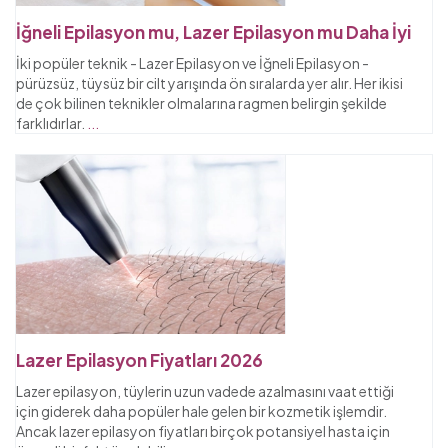
İğneli Epilasyon mu, Lazer Epilasyon mu Daha İyi
İki popüler teknik - Lazer Epilasyon ve İğneli Epilasyon -
pürüzsüz, tüysüz bir cilt yarışında ön sıralarda yer alır. Her ikisi
de çok bilinen teknikler olmalarına ragmen belirgin şekilde
farklıdırlar.
...
Lazer Epilasyon Fiyatları 2026
Lazer epilasyon, tüylerin uzun vadede azalmasını vaat ettiği
için giderek daha popüler hale gelen bir kozmetik işlemdir.
Ancak lazer epilasyon fiyatları birçok potansiyel hasta için