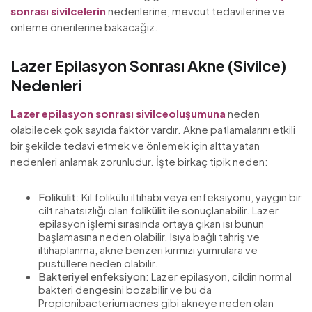
sonrası sivilcelerin
nedenlerine, mevcut tedavilerine ve
önleme önerilerine bakacağız.
Lazer Epilasyon Sonrası Akne (Sivilce)
Nedenleri
Lazer epilasyon sonrası sivilceoluşumuna
neden
olabilecek çok sayıda faktör vardır. Akne patlamalarını etkili
bir şekilde tedavi etmek ve önlemek için altta yatan
nedenleri anlamak zorunludur. İşte birkaç tipik neden:
Folikülit
: Kıl folikülü iltihabı veya enfeksiyonu, yaygın bir
cilt rahatsızlığı olan
folikülit
ile sonuçlanabilir. Lazer
epilasyon işlemi sırasında ortaya çıkan ısı bunun
başlamasına neden olabilir. Isıya bağlı tahriş ve
iltihaplanma, akne benzeri kırmızı yumrulara ve
püstüllere neden olabilir.
Bakteriyel enfeksiyon
: Lazer epilasyon, cildin normal
bakteri dengesini bozabilir ve bu da
Propionibacteriumacnes gibi akneye neden olan