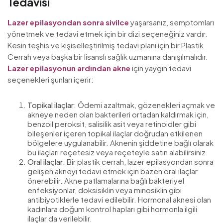
Tedavisi
Lazer epilasyondan sonra sivilce
yaşarsanız, semptomları
yönetmek ve tedavi etmek için bir dizi seçeneğiniz vardır.
Kesin teşhis ve kişiselleştirilmiş tedavi planı için bir Plastik
Cerrah veya başka bir lisanslı sağlık uzmanına danışılmalıdır.
Lazer epilasyonun ardından akne
için yaygın tedavi
seçenekleri şunları içerir:
Topikal ilaçlar
: Ödemi azaltmak, gözenekleri açmak ve
akneye neden olan bakterileri ortadan kaldırmak için,
benzoil peroksit, salisilik asit veya retinoidler gibi
bileşenler içeren topikal ilaçlar doğrudan etkilenen
bölgelere uygulanabilir. Aknenin şiddetine bağlı olarak
bu ilaçları reçetesiz veya reçeteyle satın alabilirsiniz.
Oral ilaçlar
: Bir plastik cerrah, lazer epilasyondan sonra
gelişen akneyi tedavi etmek için bazen oral ilaçlar
önerebilir. Akne patlamalarına bağlı bakteriyel
enfeksiyonlar, doksisiklin veya minosiklin gibi
antibiyotiklerle tedavi edilebilir. Hormonal aknesi olan
kadınlara doğum kontrol hapları gibi hormonla ilgili
ilaçlar da verilebilir.