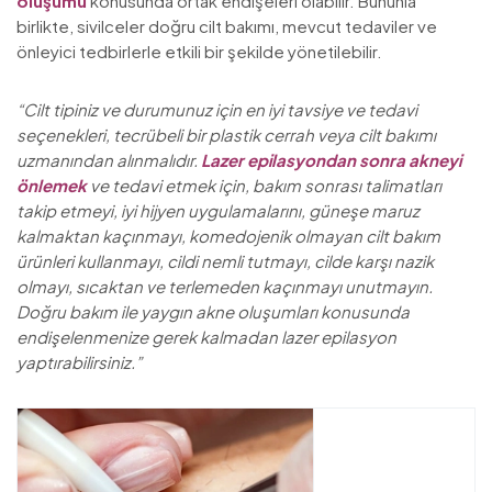
oluşumu
konusunda ortak endişeleri olabilir. Bununla
birlikte, sivilceler doğru cilt bakımı, mevcut tedaviler ve
önleyici tedbirlerle etkili bir şekilde yönetilebilir.
“Cilt tipiniz ve durumunuz için en iyi tavsiye ve tedavi
seçenekleri, tecrübeli bir plastik cerrah veya cilt bakımı
uzmanından alınmalıdır.
Lazer epilasyondan sonra akneyi
önlemek
ve tedavi etmek için, bakım sonrası talimatları
takip etmeyi, iyi hijyen uygulamalarını, güneşe maruz
kalmaktan kaçınmayı, komedojenik olmayan cilt bakım
ürünleri kullanmayı, cildi nemli tutmayı, cilde karşı nazik
olmayı, sıcaktan ve terlemeden kaçınmayı unutmayın.
Doğru bakım ile yaygın akne oluşumları konusunda
endişelenmenize gerek kalmadan lazer epilasyon
yaptırabilirsiniz.”