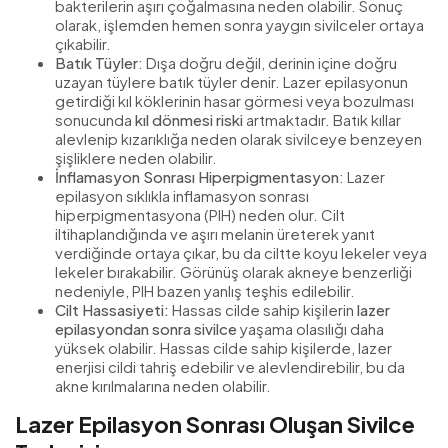
bakterilerin aşırı çoğalmasına neden olabilir. Sonuç
olarak, işlemden hemen sonra yaygın sivilceler ortaya
çıkabilir.
Batık Tüyler
: Dışa doğru değil, derinin içine doğru
uzayan tüylere batık tüyler denir. Lazer epilasyonun
getirdiği kıl köklerinin hasar görmesi veya bozulması
sonucunda
kıl dönmesi riski
artmaktadır. Batık kıllar
alevlenip kızarıklığa neden olarak sivilceye benzeyen
şişliklere neden olabilir.
İnflamasyon Sonrası Hiperpigmentasyon
: Lazer
epilasyon sıklıkla inflamasyon sonrası
hiperpigmentasyona (PIH) neden olur. Cilt
iltihaplandığında ve aşırı melanin üreterek yanıt
verdiğinde ortaya çıkar, bu da ciltte koyu lekeler veya
lekeler bırakabilir. Görünüş olarak akneye benzerliği
nedeniyle, PIH bazen yanlış teşhis edilebilir.
Cilt Hassasiyeti:
Hassas cilde sahip kişilerin
lazer
epilasyondan sonra sivilce
yaşama olasılığı daha
yüksek olabilir. Hassas cilde sahip kişilerde, lazer
enerjisi cildi tahriş edebilir ve alevlendirebilir, bu da
akne kırılmalarına neden olabilir.
Lazer Epilasyon Sonrası Oluşan Sivilce