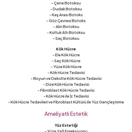
- Çene Botoksu
- Dudak Botoksu
- Kaş Arası Botoks
- Göz Çevresi Botoks
- Alın Botoksu
- Koltuk Altı Botoksu
- Saç Botoksu
Kök Hücre
- Ele Kök Hücre
- Saç Kök Hücre
- Yüze Kök Hücre
- Kök Hücre Tedavisi
- Boyun ve Dekolte Kök Hücre Tedavisi
- Dize Kök Hücre Tedavisi
- Fibroblast Kök Hücre Tedavisi
- Kök Hücre ile İz Tedavisi
- Kök Hücre Tedavileri ve Fibroblast Kültürü ile Yüz Gençleştirme
Ameliyatlı Estetik
Yüz Estetiği
- Yüze Yağ Enjeksiyonu