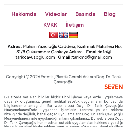
Hakkımda
Videolar
Basında
Blog
KVKK
İletişim
Adres:
Muhsin Yazıcıoğlu Caddesi, Kızılırmak Mahallesi No:
31/8 Çukurambar Çankaya Ankara
Email:
info
tarikcavusoglu.com
Gmail:
tarikmd
gmail.com
Copyright
2026 Estetik, Plastik Cerrahi Ankara
Doç. Dr.
Tarık
Çavuşoğlu
Bu sitede yer alan bilgiler hiçbir tıbbi işleme veya evde uygulamaya
dayanak oluşturmaz, genel medikal estetik uygulamaları konusunda
bilgilendirme amaçlıdır. Bu web sitesi Doç. Dr. Tarık Çavuşoğlu
Muayenehanesi`nde uygulanan işlemlerin tanıtımı ya da reklamı
niteliğinde değildir, bahsi geçen uygulamaların Doç. Dr. Tarık Çavuşoğlu
Muayenehanesi`nde uygulandığı anlamı çıkarılamaz. Bu web sitesi Doç.
Dr. Tarık Çavuşoğlu`nun medikal estetik uygulamaları hakkında yazdığı
kişisel blog niteliğinde; reklam/tanıtım amacı gütmeyen, ticari nitelikte