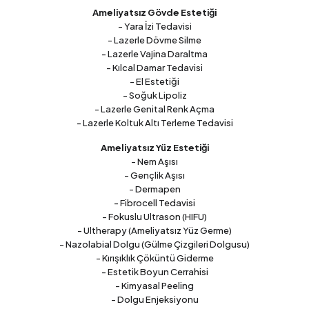
Ameliyatsız Gövde Estetiği
- Yara İzi Tedavisi
- Lazerle Dövme Silme
- Lazerle Vajina Daraltma
- Kılcal Damar Tedavisi
- El Estetiği
- Soğuk Lipoliz
- Lazerle Genital Renk Açma
- Lazerle Koltuk Altı Terleme Tedavisi
Ameliyatsız Yüz Estetiği
- Nem Aşısı
- Gençlik Aşısı
- Dermapen
- Fibrocell Tedavisi
- Fokuslu Ultrason (HIFU)
- Ultherapy (Ameliyatsız Yüz Germe)
- Nazolabial Dolgu (Gülme Çizgileri Dolgusu)
- Kırışıklık Çöküntü Giderme
- Estetik Boyun Cerrahisi
- Kimyasal Peeling
- Dolgu Enjeksiyonu