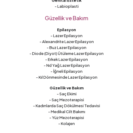
Genital Estetik
- Labioplasti
Güzellik ve Bakım
Epilasyon
- Lazer Epilasyon
- Alexandrite Lazer Epilasyon
- Buz Lazer Epilasyon
- Diode (Diyot) Ütüleme Lazer Epilasyon
- Erkek Lazer Epilasyon
- Nd Yağ Lazer Epilasyon
- İğneli Epilasyon
- Kıl Dönmesinde Lazer Epilasyon
Güzellik ve Bakım
- Saç Ekimi
- Saç Mezoterapisi
- Kadınlarda Saç Dökülmesi Tedavisi
- Medikal Cilt Bakımı
- Yüz Mezoterapisi
- Kolajen