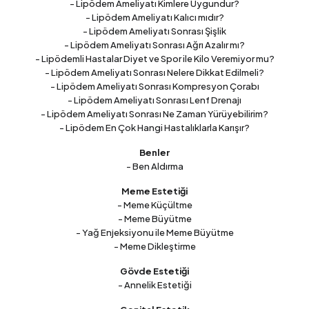
- Lipödem Ameliyatı Kimlere Uygundur?
- Lipödem Ameliyatı Kalıcı mıdır?
- Lipödem Ameliyatı Sonrası Şişlik
- Lipödem Ameliyatı Sonrası Ağrı Azalır mı?
- Lipödemli Hastalar Diyet ve Spor ile Kilo Veremiyor mu?
- Lipödem Ameliyatı Sonrası Nelere Dikkat Edilmeli?
- Lipödem Ameliyatı Sonrası Kompresyon Çorabı
- Lipödem Ameliyatı Sonrası Lenf Drenajı
- Lipödem Ameliyatı Sonrası Ne Zaman Yürüyebilirim?
- Lipödem En Çok Hangi Hastalıklarla Karışır?
Benler
- Ben Aldırma
Meme Estetiği
- Meme Küçültme
- Meme Büyütme
- Yağ Enjeksiyonu ile Meme Büyütme
- Meme Dikleştirme
Gövde Estetiği
- Annelik Estetiği