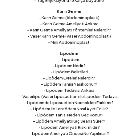
- Yağ Enjeksiyonu ile Kalça Büyütme
Karın Germe
- Karın Germe (Abdominoplasti)
- Karın Germe Ameliyatı Ankara
- Karın Germe Ameliyatı Yöntemleri Nelerdir?
- Vaser Karın Germe (Vaser Abdominoplasti)
- Mini Abdominoplasti
Lipödem
- Lipödem
- Lipödem Nedir?
- Lipödem Belirtileri
- Lipödem Evreleri Nelerdir?
- Lipödem Tanısı Nasıl Konur?
- Lipödem Tedavisi Ankara
- Vaserlipo (Vaser Liposuction) ile Lipödem Tedavisi
- Lipödemde Liposuction Normalden Farklı mı?
- Lipödem ile Lenfödem Nasıl Ayırt Edilir?
- Lipödem Tanısı Neden Geç Konur?
- Lipödem Ameliyatı Kaç Seans Sürer?
- Lipödem Ameliyatı Riskli midir?
- Lipödem Ameliyatı Öncesi Ne Yapılmalı?