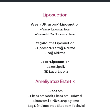
Liposuction
Vaser (Ultrasonik) Liposuction
- Vaser Liposuction
- Vaser Hi Def Liposuction
Yağ Aldırma Liposuction
- Lipomatik ile Yağ Aldırma
- Yağ Aldırma
Laser Liposuction
- Lazer Lipoliz
- 3D Lazer Lipoliz
Ameliyatsız Estetik
Eksozom
- Eksozom Nedir, Eksozom Tedavisi
- Eksozom ile Yüz Gençleştirme
- Saç Dökülmesinde Eksozom Tedavisi